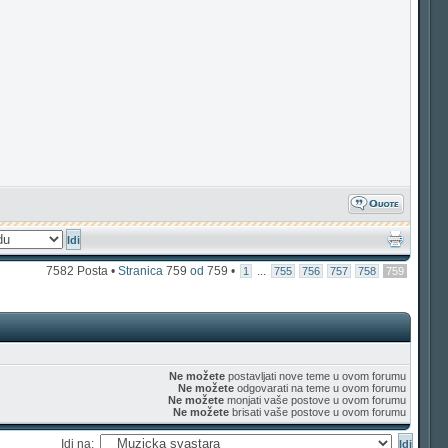
7582 Posta •
Stranica
759
od
759
•
...
1
755
756
757
758
759
Ne možete
postavljati nove teme u ovom forumu
Ne možete
odgovarati na teme u ovom forumu
Ne možete
monjati vaše postove u ovom forumu
Ne možete
brisati vaše postove u ovom forumu
Idi na: