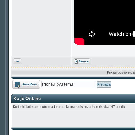
Vrh
Prikaži postove u p
Odgovori
Ko je OnLine
Korisnici koji su trenutno na forumu: Nema registrovanih korisnika i 47 gostiju