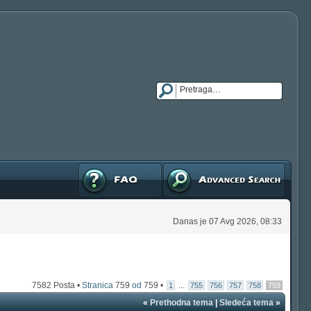
FAQ
Napredna pretraga
Danas je 07 Avg 2026, 08:33
7582 Posta •
Stranica
759
od
759
•
...
1
755
756
757
758
759
«
Prethodna tema
|
Sledeća tema
»