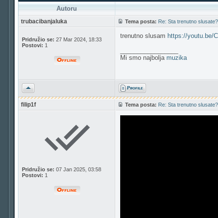
Autoru
trubacibanjaluka
Tema posta:
Re: Sta trenutno slusate?
trenutno slusam
https://youtu.be
Pridružio se:
27 Mar 2024, 18:33
Postovi:
1
_________________
Mi smo najbolja
muzika
Vrh
filip1f
Tema posta:
Re: Sta trenutno slusate?
Pridružio se:
07 Jan 2025, 03:58
Postovi:
1