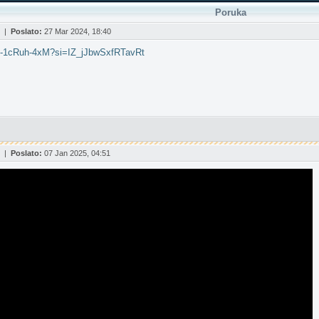
Poruka
|
Poslato:
27 Mar 2024, 18:40
/C-1cRuh-4xM?si=IZ_jJbwSxfRTavRt
|
Poslato:
07 Jan 2025, 04:51