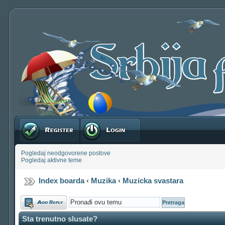
Registruj se
Prijavite se
Pogledaj neodgovorene postove
Pogledaj aktivne teme
Index boarda
‹
Muzika
‹
Muzicka svastara
Odgovori
Sta trenutno slusate?