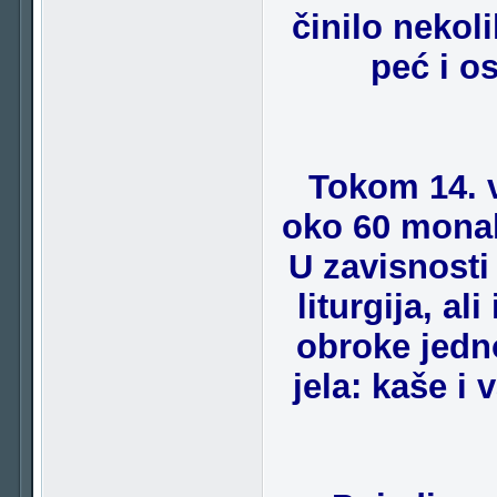
činilo nekol
peć i os
Tokom 14. v
oko 60 monah
U zavisnosti
liturgija, a
obroke jedno
jela: kaše i 