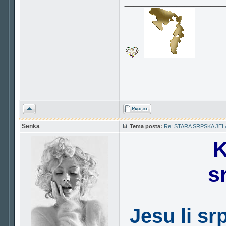
Vrh
Senka
Tema posta:
Re: STARA SRPSKA JEL
K
s
Jesu li sr