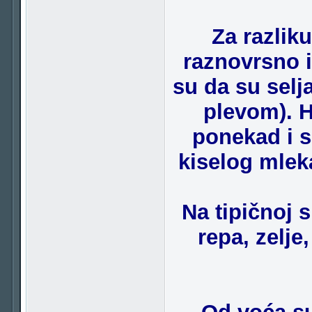
Za razlik
raznovrsno i 
su da su selj
plevom). H
ponekad i s
kiselog mlek
Na tipičnoj s
repa, zelje