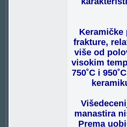
karakterist
Keramičke 
frakture, re
više od polo
visokim temp
750˚C i 950˚
keramiku
Višedeceni
manastira ni
Prema uobič