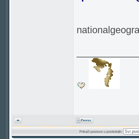
nationalgeogr
___________
Vrh
Prikaži postove u poslednjih: