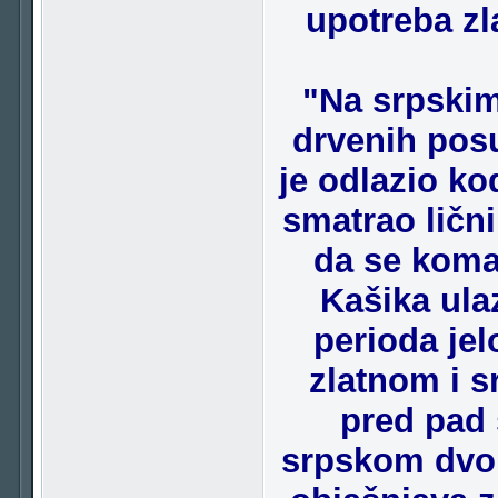
upotreba zl
"Na srpskim
drvenih posu
je odlazio ko
smatrao ličn
da se komad
Kašika ula
perioda jel
zlatnom i s
pred pad 
srpskom dvor