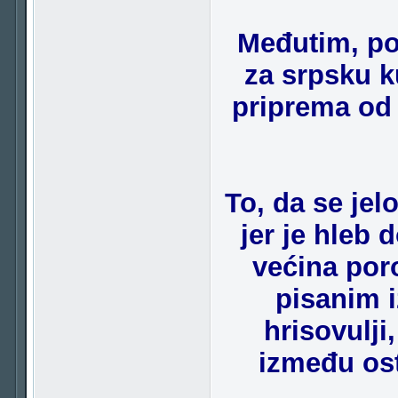
Međutim, pos
za srpsku k
priprema od 
To, da se jel
jer je hleb
većina por
pisanim i
hrisovulji
između os