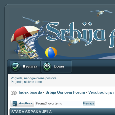
Registruj se
Prijavite se
Pogledaj neodgovorene postove
Pogledaj aktivne teme
Index boarda
‹
Srbija Osnovni Forum
‹
Vera,tradicija i
Odgovori
STARA SRPSKA JELA