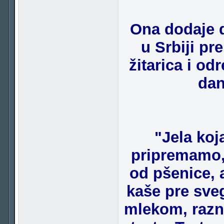
Ona dodaje d
u Srbiji pr
žitarica i od
dan
"Jela koj
pripremamo, 
od pšenice, a
kaše pre sveg
mlekom, razn