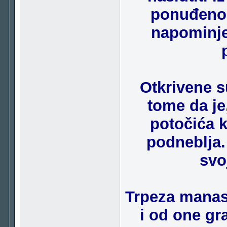
ponuđeno 
napominje
Otkrivene s
tome da je
potočića k
podneblja.
svo
Trpeza manast
i od one gr