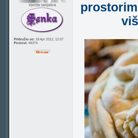
prostorim
Vječita sanjalica
vi
Pridružio se:
18 Apr 2012, 12:07
Postovi:
46374