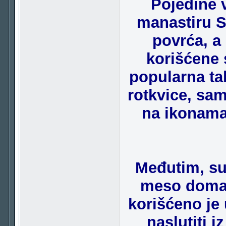
Pojedine 
manastiru S
povrća, a 
korišćene 
popularna tak
rotkvice, sam
na ikonama.
Međutim, su
meso domaći
korišćeno je
naslutiti 