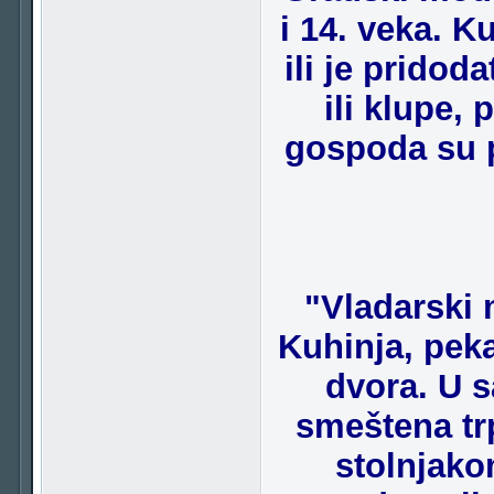
i 14. veka. K
ili je pridoda
ili klupe,
gospoda su p
"Vladarski 
Kuhinja, peka
dvora. U s
smeštena trp
stolnjako