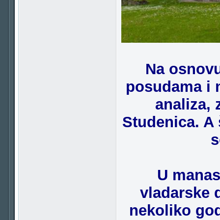
Na osnovu
posudama i n
analiza,
Studenica. A 
s
U manast
vladarske 
nekoliko go