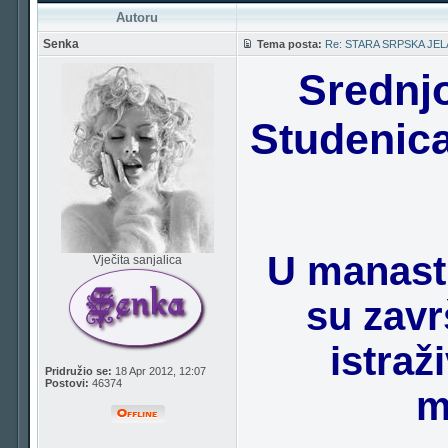
Autoru
Senka
Tema posta:
Re: STARA SRPSKA JEL
Srednj
Studenica
U manasti
Vječita sanjalica
su zavr
istraž
Pridružio se:
18 Apr 2012, 12:07
Postovi:
46374
m