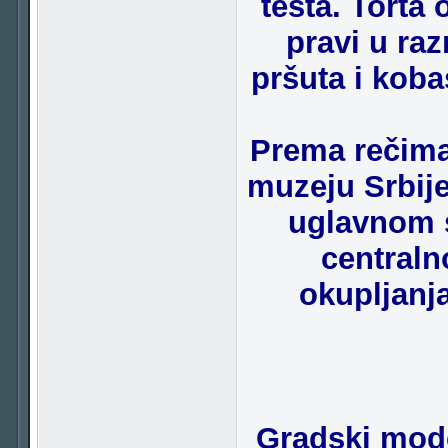
testa. Torta 
pravi u raz
pršuta i koba
Prema rečima
muzeju Srbij
uglavnom s
centraln
okupljanja
Gradski mode