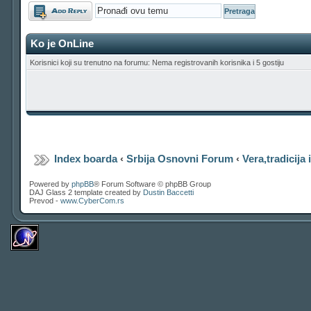
Odgovori
Ko je OnLine
Korisnici koji su trenutno na forumu: Nema registrovanih korisnika i 5 gostiju
Index boarda
‹
Srbija Osnovni Forum
‹
Vera,tradicija 
Powered by
phpBB
® Forum Software © phpBB Group
DAJ Glass 2 template created by
Dustin Baccetti
Prevod -
www.CyberCom.rs