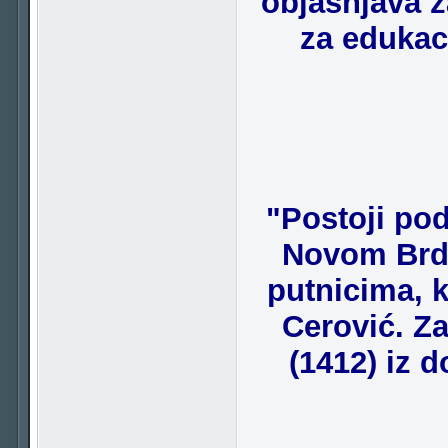
objašnjava z
za edukac
"Postoji pod
Novom Brdu
putnicima, k
Cerović. Za
(1412) iz 