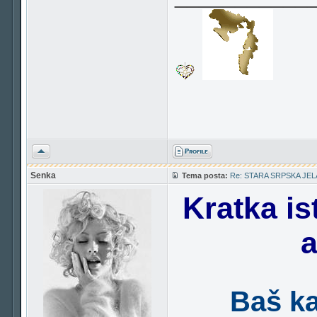
Vrh
Senka
Tema posta:
Re: STARA SRPSKA JEL
Kratka is
a
Baš ka