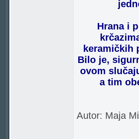
jedn
Hrana i p
krčazima
keramičkih 
Bilo je, sigur
ovom slučaju
a tim ob
Autor: Maja Mil
___________