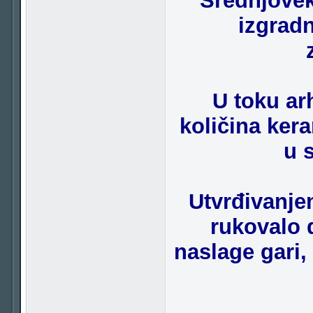
Srednjovek
izgradn
U toku ar
količina ker
u 
Utvrđivanje
rukovalo 
naslage gari,