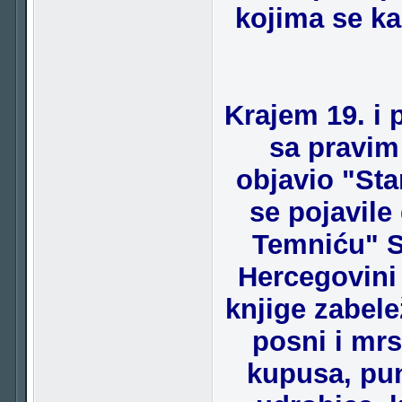
kojima se ka
Krajem 19. i 
sa pravim
objavio "Sta
se pojavile
Temniću" St
Hercegovini 
knjige zabele
posni i mrs
kupusa, pun