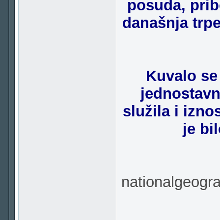
posuda, prib
današnja trpe
Kuvalo se
jednostavn
služila i izno
je bi
nationalgeogr
___________