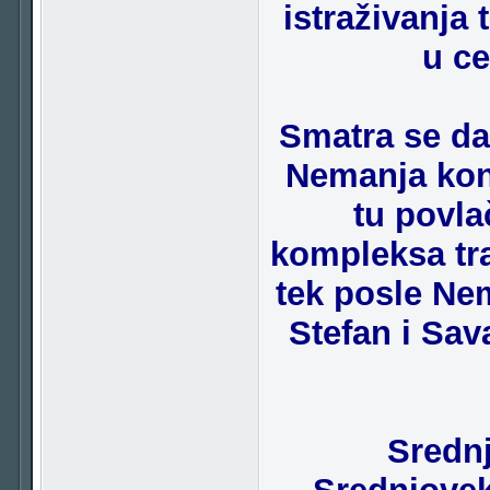
istraživanja 
u ce
Smatra se da
Nemanja kons
tu povla
kompleksa tra
tek posle Nem
Stefan i Sav
Sredn