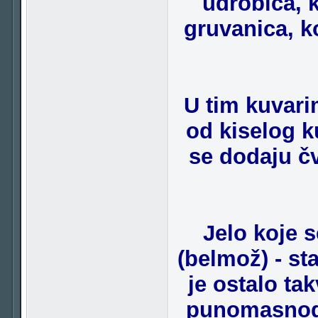
udrobica, k
gruvanica, ko
U tim kuvari
od kiselog k
se dodaju čv
Jelo koje 
(belmož) - sta
je ostalo t
punomasnog 