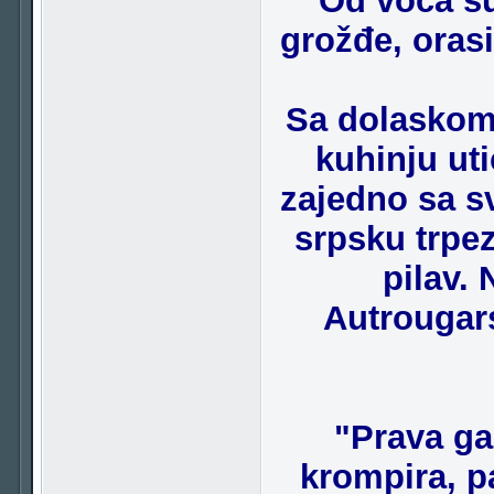
Od voća su
grožđe, oras
Sa dolaskom 
kuhinju uti
zajedno sa sv
srpsku trpez
pilav.
Autrougars
"Prava ga
krompira, p