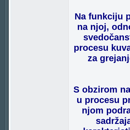
Na funkciju 
na njoj, odn
svedočanst
procesu kuva
za grejanj
S obzirom na
u procesu pr
njom podra
sadržaja