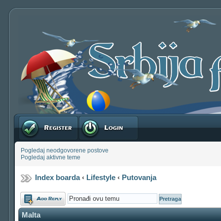
Registruj se
Prijavite se
Pogledaj neodgovorene postove
Pogledaj aktivne teme
Index boarda
‹
Lifestyle
‹
Putovanja
Odgovori
Malta