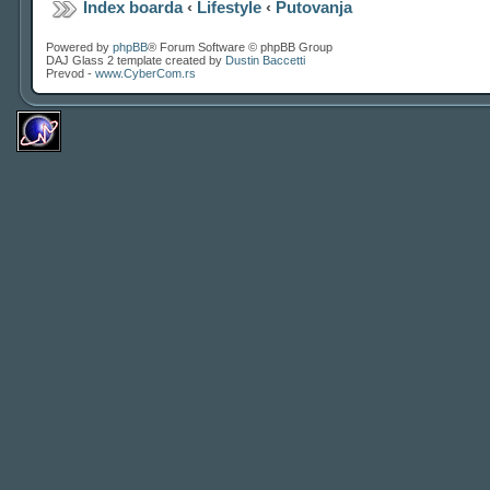
Index boarda
‹
Lifestyle
‹
Putovanja
Powered by
phpBB
® Forum Software © phpBB Group
DAJ Glass 2 template created by
Dustin Baccetti
Prevod -
www.CyberCom.rs