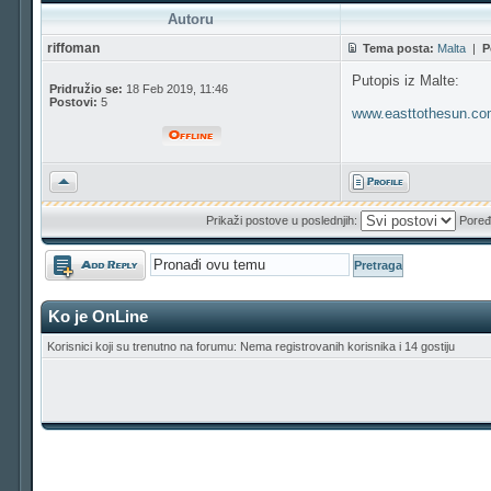
Autoru
riffoman
Tema posta:
Malta
|
P
Putopis iz Malte:
Pridružio se:
18 Feb 2019, 11:46
Postovi:
5
www.easttothesun.co
Vrh
Prikaži postove u poslednjih:
Poređ
Odgovori
Ko je OnLine
Korisnici koji su trenutno na forumu: Nema registrovanih korisnika i 14 gostiju