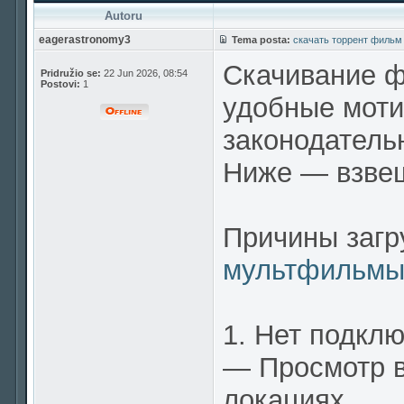
Autoru
eagerastronomy3
Tema posta:
скачать торрент фильм
Скачивание ф
Pridružio se:
22 Jun 2026, 08:54
Postovi:
1
удобные моти
законодатель
Ниже — взве
Причины заг
мультфильм
1. Нет подклю
— Просмотр в
локациях.