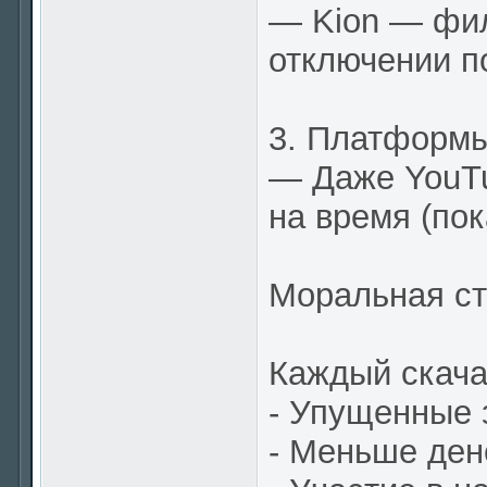
— Kion — фил
отключении п
3. Платформы
— Даже YouTu
на время (пок
Моральная с
Каждый скача
- Упущенные 
- Меньше ден