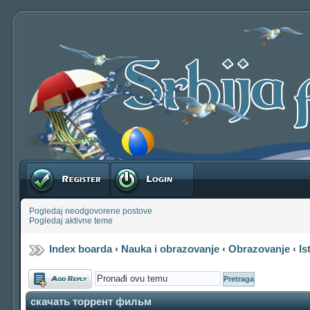
Registruj se
Prijavite se
Pogledaj neodgovorene postove
Pogledaj aktivne teme
Index boarda
‹
Nauka i obrazovanje
‹
Obrazovanje
‹
Is
Odgovori
скачать торрент фильм