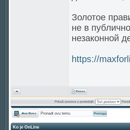
Золотое прав
не в публичн
незаконной д
https://maxfor
Vrh
Prikaži postove u poslednjih:
Poređ
Odgovori
Ko je OnLine