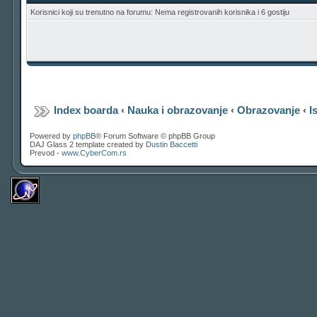
Korisnici koji su trenutno na forumu: Nema registrovanih korisnika i 6 gostiju
Index boarda
‹
Nauka i obrazovanje
‹
Obrazovanje
‹
I
Powered by
phpBB
® Forum Software © phpBB Group
DAJ Glass 2 template created by
Dustin Baccetti
Prevod -
www.CyberCom.rs