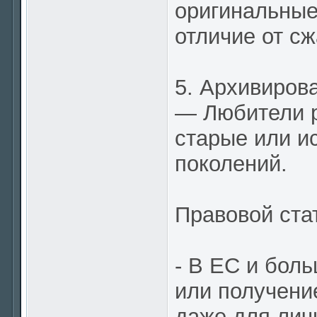
оригинальные
отличие от с
5. Архивиров
— Любители р
старые или 
поколений.
Правовой стат
- В ЕС и бол
или получени
даже для лич