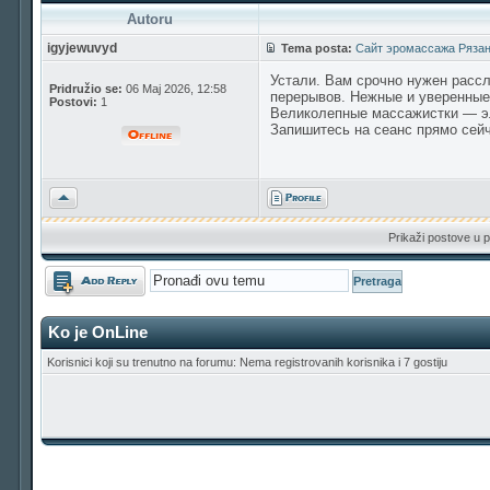
Autoru
igyjewuvyd
Tema posta:
Сайт эромассажа Рязан
Устали. Вам срочно нужен расс
Pridružio se:
06 Maj 2026, 12:58
перерывов. Нежные и уверенные
Postovi:
1
Великолепные массажистки — эл
Запишитесь на сеанс прямо сейч
Vrh
Prikaži postove u p
Odgovori
Ko je OnLine
Korisnici koji su trenutno na forumu: Nema registrovanih korisnika i 7 gostiju