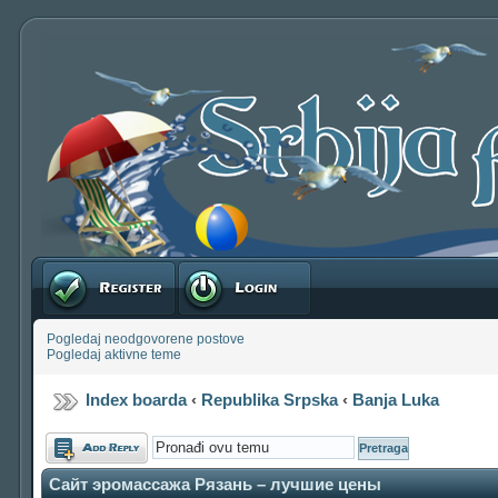
Registruj se
Prijavite se
Pogledaj neodgovorene postove
Pogledaj aktivne teme
Index boarda
‹
Republika Srpska
‹
Banja Luka
Odgovori
Сайт эромассажа Рязань – лучшие цены