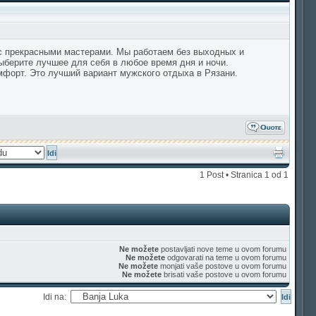
с прекрасными мастерами. Мы работаем без выходных и
ыберите лучшее для себя в любое время дня и ночи.
форт. Это лучший вариант мужского отдыха в Рязани.
1 Post • Stranica
1
od
1
Ne možete
postavljati nove teme u ovom forumu
Ne možete
odgovarati na teme u ovom forumu
Ne možete
monjati vaše postove u ovom forumu
Ne možete
brisati vaše postove u ovom forumu
Idi na: