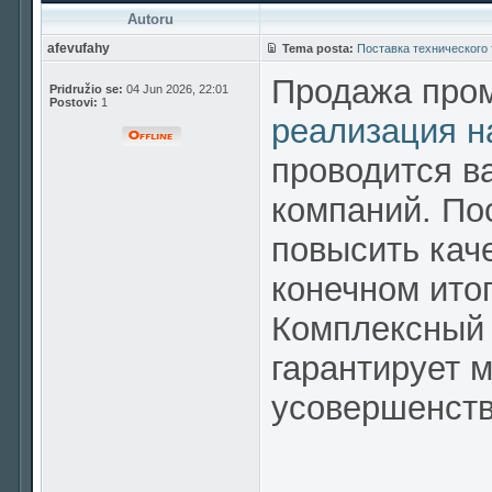
Autoru
afevufahy
Tema posta:
Поставка технического 
Продажа про
Pridružio se:
04 Jun 2026, 22:01
Postovi:
1
реализация н
проводится в
компаний. По
повысить каче
конечном итог
Комплексный 
гарантирует 
усовершенств