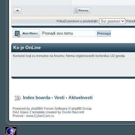
Vrh
Prikaži postove u poslednjih:
Poređ
Odgovori
Ko je OnLine
Korisnici koji su trenutno na forumu: Nema registrovanih korisnika i 22 gostiju
Index boarda
‹
Vesti
‹
Aktuelnosti
Powered by
phpBB
® Forum Software © phpBB Group
DAJ Glass 2 template created by
Dustin Baccetti
Prevod -
www.CyberCom.rs