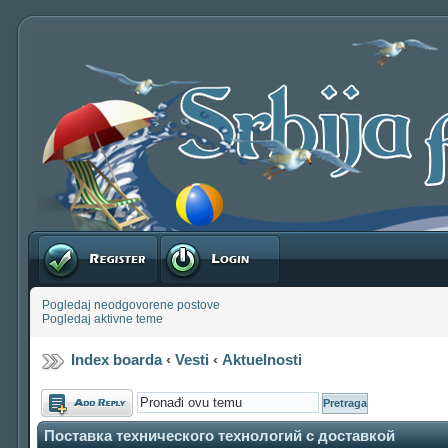
Registruj se
Prijavite se
Pogledaj neodgovorene postove
Pogledaj aktivne teme
Index boarda
‹
Vesti
‹
Aktuelnosti
Odgovori
Поставка технического технологий с доставкой