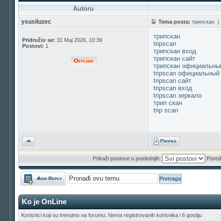
Autoru
ysusiluzec
Tema posta:
трипскан
трипскан
Pridružio se:
31 Maj 2026, 10:39
tripscan
Postovi:
1
трипскан вход
трипскан сайт
трипскан официальны
tripscan официальный
tripscan сайт
tripscan вход
tripscan зеркало
трип скан
trip scan
Vrh
Prikaži postove u poslednjih:
Poređ
Odgovori
Ko je OnLine
Korisnici koji su trenutno na forumu: Nema registrovanih korisnika i 6 gostiju