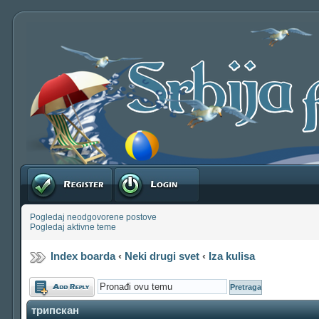
Registruj se
Prijavite se
Pogledaj neodgovorene postove
Pogledaj aktivne teme
Index boarda
‹
Neki drugi svet
‹
Iza kulisa
Odgovori
трипскан