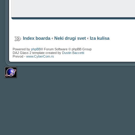
Index boarda
‹
Neki drugi svet
‹
Iza kulisa
Powered by
phpBB
® Forum Software © phpBB Group
DAJ Glass 2 template created by
Dustin Baccetti
Prevod -
www.CyberCom.rs