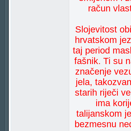
račun vlas
Slojevitost ob
hrvatskom jez
taj period mas
fašnik. Ti su n
značenje vez
jela, takozvan
starih riječi 
ima kori
talijanskom je
bezmesnu nedj