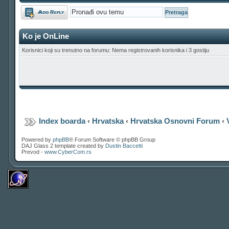
Odgovori
Ko je OnLine
Korisnici koji su trenutno na forumu: Nema registrovanih korisnika i 3 gostiju
Index boarda
‹
Hrvatska
‹
Hrvatska Osnovni Forum
‹
Powered by
phpBB
® Forum Software © phpBB Group
DAJ Glass 2 template created by
Dustin Baccetti
Prevod -
www.CyberCom.rs