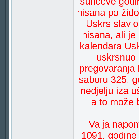
sunčeve godin
nisana po žid
Uskrs slavi
nisana, ali j
kalendara Uskr
uskrsnuo 
pregovaranja 
saboru 325. g
nedjelju iza 
a to može b
Valja napom
1091. godine