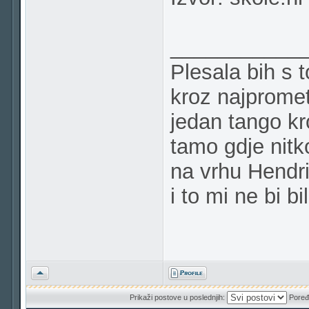
___________
Plesala bih s 
kroz najpromet
jedan tango k
tamo gdje nitk
na vrhu Hendr
i to mi ne bi bi
Vrh
Prikaži postove u poslednjih:
Poređ