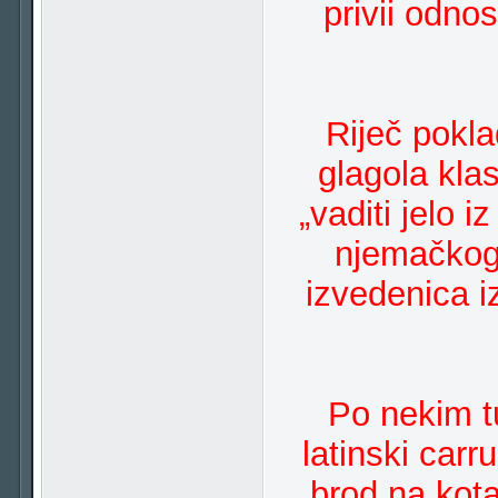
privii odno
Riječ pokl
glagola klas
„vaditi jelo i
njemačkoga
izvedenica iz 
Po nekim t
latinski carr
„brod na kot