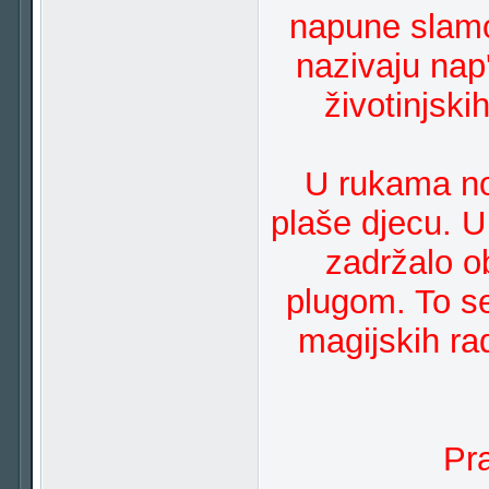
napune slamo
nazivaju nap
životinjski
U rukama no
plaše djecu. U
zadržalo o
plugom. To s
magijskih rad
Pra