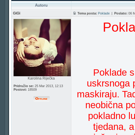
Autoru
GiGi
Tema posta:
Poklade
|
Poslato:
06 M
Pokla
Poklade s
Karolina Riječka
uskrsnoga p
Pridružio se:
25 Mar 2013, 12:13
Postovi:
18509
maskiraju. Ta
neobična po
pokladno lu
tjedana, 