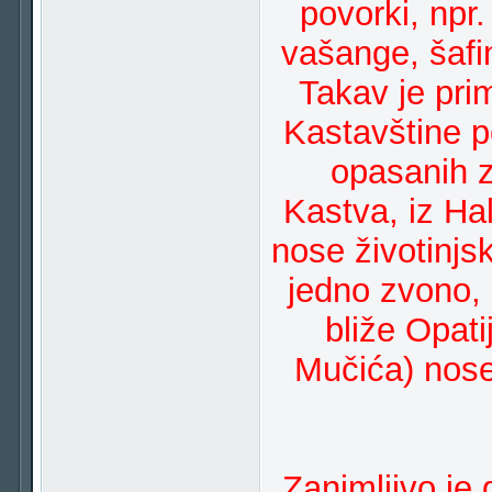
povorki, npr
vašange, šafin
Takav je pri
Kastavštine po
opasanih z
Kastva, iz Ha
nose životinj
jedno zvono, 
bliže Opat
Mučića) nose
Zanimljivo je