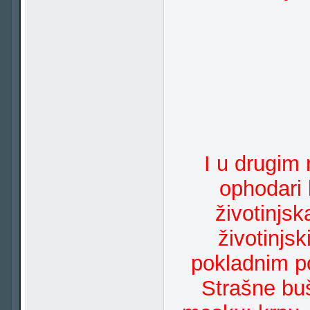
I u drugim
ophodari 
životinjs
životinjsk
pokladnim p
Strašne buš