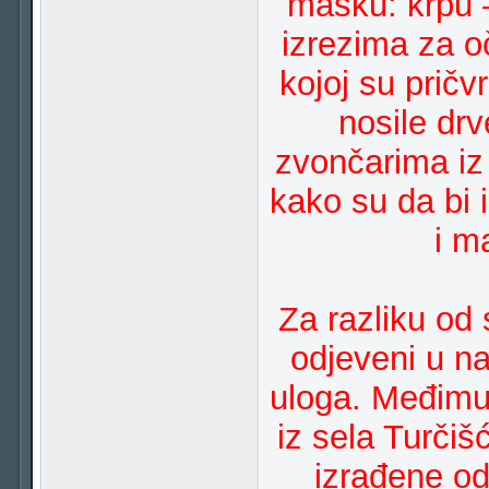
masku: krpu 
izrezima za oč
kojoj su pričv
nosile dr
zvončarima iz
kako su da bi i
i m
Za razliku od 
odjeveni u na
uloga. Međimur
iz sela Turči
izrađene od