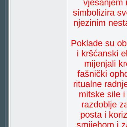
vješanjem i
simbolizira s
njezinim nest
Poklade su obi
i kršćanski e
mijenjali k
fašnički oph
ritualne radnj
mitske sile i
razdoblje z
posta i kori
smijehom i za