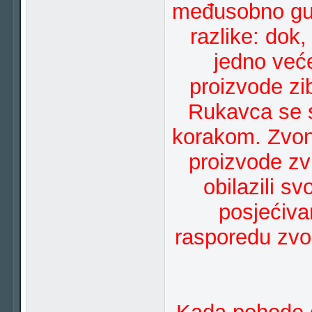
međusobno gur
razlike: dok,
jedno već
proizvode zib
Rukavca se s
korakom. Zvonč
proizvode zv
obilazili s
posjećiva
rasporedu zvo