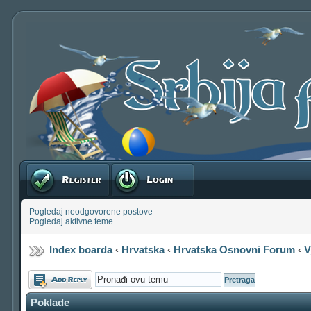
Registruj se
Prijavite se
Pogledaj neodgovorene postove
Pogledaj aktivne teme
Index boarda
‹
Hrvatska
‹
Hrvatska Osnovni Forum
‹
V
Odgovori
Poklade