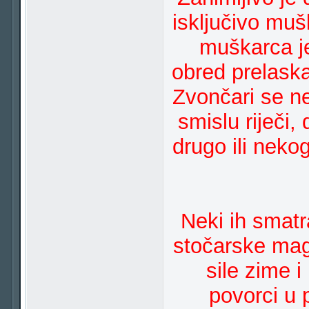
isključivo muš
muškarca je
obred prelaska 
Zvončari se n
smislu riječi,
drugo ili nek
Neki ih smatr
stočarske magi
sile zime 
povorci u