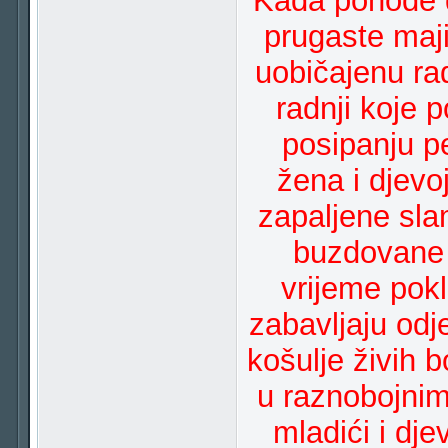
Kada pohode dr
prugaste maj
uobičajenu ra
radnji koje 
posipanju p
žena i djevo
zapaljene sla
buzdovane 
vrijeme pokl
zabavljaju odje
košulje živih
u raznobojnim
mladići i dje