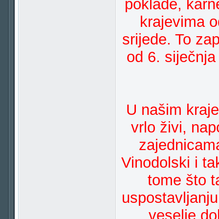
poklade, karne
krajevima o
srijede. To za
od 6. siječnja
U našim kraje
vrlo živi, n
zajednicama
Vinodolski i ta
tome što t
uspostavljanj
veselje dob