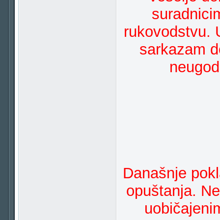
suradnicim
rukovodstvu. U
sarkazam d
neugodn
Današnje pokl
opuštanja. Ne
uobičajeni