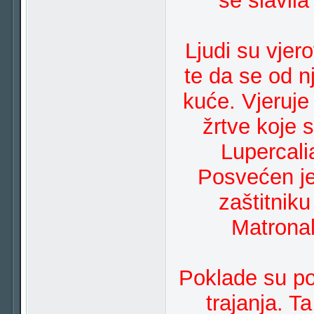
se slavila
Ljudi su vjer
te da se od n
kuće. Vjeruje
žrtve koje 
Lupercalia
Posvećen je
zaštitniku
Matronal
Poklade su po
trajanja. T