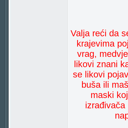
Valja reći da
krajevima poj
vrag, medvjed
likovi znani k
se likovi pojav
buša ili maš
maski koji
izrađivača
nap