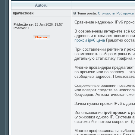
Autoru
ujawecydeki
Tema posta:
Стоимость IPv6 прокси
Сравнение надежных IPv6 прокс
Pridružio se:
13 Jun 2026, 19:57
Postovi:
1
В современном интернете всё 
адресов и открывает новые воз
прокси ipv6 цена
Грамотно соста
При составлении рейтинга
прокс
возможность выбора страны или
детальную статистику трафика и
Многие провайдеры предлагают 
по времени или по запросу – это
свободных адресов. Пользовател
Современные решения позволя
или возврат средств за неиспол
браузеров. Автоматическая смен
Зачем нужны прокси IPv6 с дин
Использование
ipv6 прокси с р
блокировки одного IP. Система 
системы без потери скорости. Д
Многие профессионалы выбира