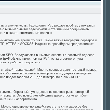
ть и анонимность. Технология IPv6 решает проблему нехватки
а
с минимальными задержками и стабильным соединением.
е и выбрать оптимальный вариант.
минимальное время отклика. Также важна география серверов и
 HTTP, HTTPS и SOCKS5. Надежные провайдеры предоставляют
или SEO. Заслуживают внимания сервисы с ротацией адресов
и ipv6
обычно ниже, чем на IPv4, из-за огромного пула
осов и работы с соцсетями.
 с гибкой тарификацией. Многие сервисы дают тестовый период
ие собственной системы мониторинга и поддержку антидетект
рынка предоставляют API для интеграции с любым ПО.
ковиков. Огромный пул адресов исключает риск повторной
интервалы. Это позволяет обходить даже строгие антибот-
инге цен и ассортимента.
. Можно одновременно задействовать тысячи адресов без