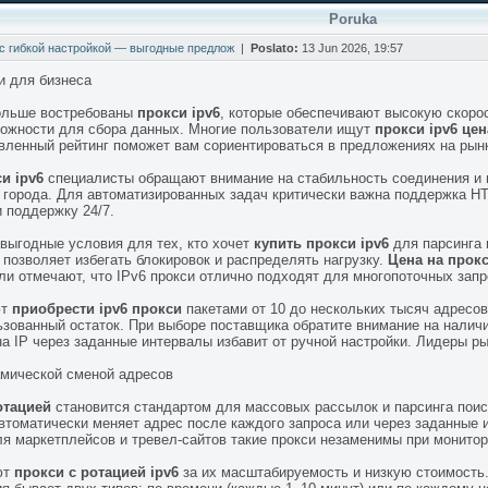
Poruka
 с гибкой настройкой — выгодные предлож
|
Poslato:
13 Jun 2026, 19:57
и для бизнеса
больше востребованы
прокси ipv6
, которые обеспечивают высокую скорос
можности для сбора данных. Многие пользователи ищут
прокси ipv6 цен
вленный рейтинг поможет вам сориентироваться в предложениях на рынк
и ipv6
специалисты обращают внимание на стабильность соединения и 
 города. Для автоматизированных задач критически важна поддержка
 поддержку 24/7.
выгодные условия для тех, кто хочет
купить прокси ipv6
для парсинга 
 позволяет избегать блокировок и распределять нагрузку.
Цена на прокс
и отмечают, что IPv6 прокси отлично подходят для многопоточных запр
ют
приобрести ipv6 прокси
пакетами от 10 до нескольких тысяч адресов
ьзованный остаток. При выборе поставщика обратите внимание на налич
а IP через заданные интервалы избавит от ручной настройки. Лидеры 
амической сменой адресов
отацией
становится стандартом для массовых рассылок и парсинга поис
автоматически меняет адрес после каждого запроса или через заданные 
ля маркетплейсов и тревел-сайтов такие прокси незаменимы при монитор
ют
прокси с ротацией ipv6
за их масштабируемость и низкую стоимость