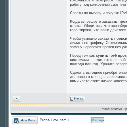
конфликтов и перегрузок. Ротац
работу под конкретный сайт или
Советы по выбору и покупке IPv
Когда вы решаете
заказать прок
ответа. Убедитесь, что провай
гарантируют, что ваши действия
Чтобы успешно
заказать прокси
лимиты по трафику. Оптимальны
замену нерабочих прокси без уч
Перед тем как
купить ipv6 про
системами — элитные с полной м
полгода или год. Храните резер
Сделать выгодное приобретени
долларов в месяц в зависимости
ними часто стоит низкое качест
Vrh
Prikaži postove u p
Odgovori