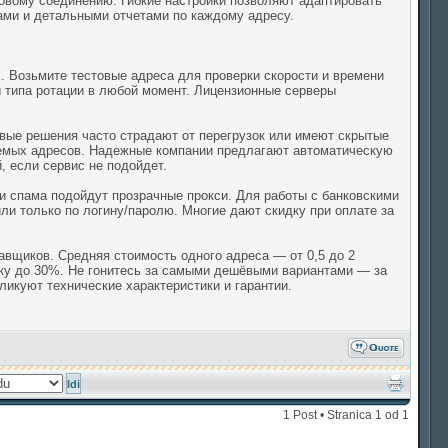
новому соединению. Гибкие настройки позволяют адаптировать
ами и детальными отчетами по каждому адресу.
. Возьмите тестовые адреса для проверки скорости и времени
ы типа ротации в любой момент. Лицензионные серверы
вые решения часто страдают от перегрузок или имеют скрытые
емых адресов. Надежные компании предлагают автоматическую
, если сервис не подойдет.
и спама подойдут прозрачные прокси. Для работы с банковскими
ли только по логину/паролю. Многие дают скидку при оплате за
авщиков. Средняя стоимость одного адреса — от 0,5 до 2
дку до 30%. Не гонитесь за самыми дешёвыми вариантами — за
ликуют технические характеристики и гарантии.
1 Post • Stranica
1
od
1