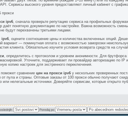
ия бывает двух типов: по времени (каждые 1–10 минут) или по каждому 
 API. Сервисы высокого уровня предоставляют личный кабинет с график
6 прокси
си ipv6
, сначала проверьте репутацию сервиса на профильных форумах
дер даёт понятную документацию по настройке. Важна возможность смен
 не будут перехвачены третьими лицами.
 ipv6
, оцените соотношение цены и количества включенных опций. Деше
й вариант — поминутная оплата с возможностью заморозки неиспользу
астия клиента. Обязательно изучите условия возврата средств на случай
кси
, определитесь с протоколом и уровнем анонимности. Для брутфорса 
аскировкой. Уточните, поддерживает ли провайдер авторизацию по IP и
вную копию настроек для экстренного переключения.
е поможет сравнение
цен на прокси ipv6
у нескольких проверенных пост
 от пула и страны. Оптовые заказы от 100 прокси обычно получают ски
во или нелегальные источники. Доверяйте сервисам, которые открыто пуб
oslednjih:
Poređaj po