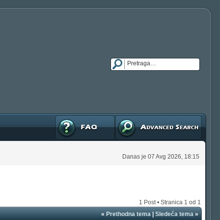
FAQ
Napredna pretraga
Danas je 07 Avg 2026, 18:15
1 Post • Stranica
1
od
1
«
Prethodna tema
|
Sledeća tema
»