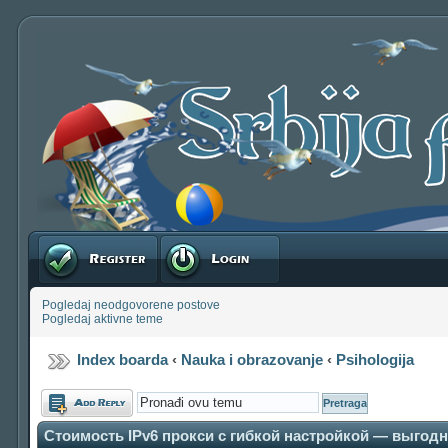
Registruj se
Prijavite se
Pogledaj neodgovorene postove
Pogledaj aktivne teme
Index boarda
‹
Nauka i obrazovanje
‹
Psihologija
Odgovori
Стоимость IPv6 прокси с гибкой настройкой — выго