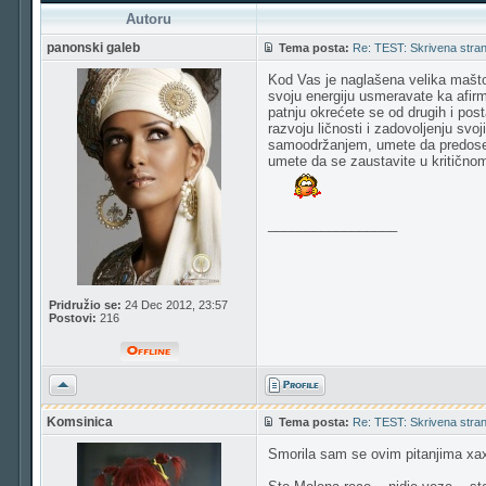
Autoru
panonski galeb
Tema posta:
Re: TEST: Skrivena strana
Kod Vas je naglašena velika maštov
svoju energiju usmeravate ka afirma
patnju okrećete se od drugih i pos
razvoju ličnosti i zadovoljenju svo
samoodržanjem, umete da predosetite
umete da se zaustavite u kritičnom
_________________
Pridružio se:
24 Dec 2012, 23:57
Postovi:
216
Vrh
Komsinica
Tema posta:
Re: TEST: Skrivena strana
Smorila sam se ovim pitanjima xa