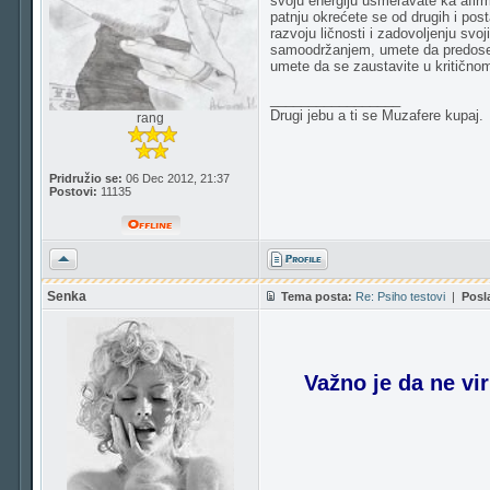
svoju energiju usmeravate ka afirma
patnju okrećete se od drugih i pos
razvoju ličnosti i zadovoljenju svo
samoodržanjem, umete da predosetite
umete da se zaustavite u kritičnom
_________________
Drugi jebu a ti se Muzafere kupaj.
rang
Pridružio se:
06 Dec 2012, 21:37
Postovi:
11135
Vrh
Senka
Tema posta:
Re: Psiho testovi
|
Posl
Važno je da ne vi