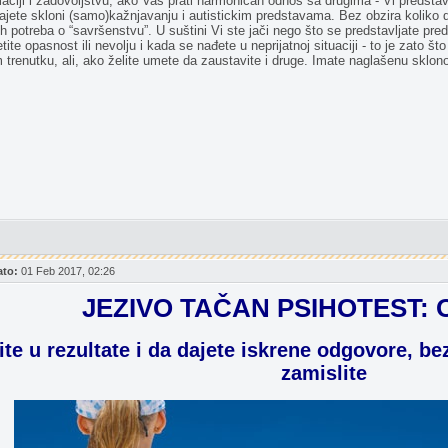
ciji i zadovoljstvu, ako Vas prati harmoničan odnos sa drugima - Vi predstavlja
tajete skloni (samo)kažnjavanju i autistickim predstavama. Bez obzira koliko 
jih potreba o “savršenstvu”. U suštini Vi ste jači nego što se predstavljate pre
 opasnost ili nevolju i kada se nađete u neprijatnoj situaciji - to je zato što 
 trenutku, ali, ako želite umete da zaustavite i druge. Imate naglašenu sklon
ato:
01 Feb 2017, 02:26
JEZIVO TAČAN PSIHOTEST: Ov
rite u rezultate i da dajete iskrene odgovore, b
zamislite