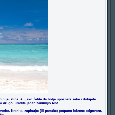
ije istina. Ali, ako želite da bolje upoznate sebe i dobijete
 drugo, uradite jedan zanimljiv test.
orite. Krenite, zapisujte (ili pamtite) potpuno iskrene odgovore,
če.