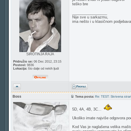
teško bre
_________________
Nije sve u sarkazmu,
ima nešto i u klasičnom podjebava
SIROTINJA RAJA
Pridružio se:
06 Dec 2012, 23:15
Postovi:
9836
Lokacija:
što dalje od nekih ljudi
Vrh
Boss
Tema posta:
Re: TEST: Skrivena strana
5D, 4A, 4B, 3C...
Ukoliko imate najviše odgovora pod
Kod Vas je naglašena velika maštov