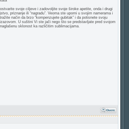
ltata
tvarite svoje ciljeve i zadovoljite svoje široke apetite, onda i drugi
jstvo, priznanje ili “nagradu”. Veoma ste uporni u svojim namerama i
, tražite način da brzo “kompenzujete gubitak” i da potisnete svoju
izazovom. U suštini Vi ste jači nego što se predstavljate pred svojom
e naglašenu sklonost ka različitim sublimacijama.