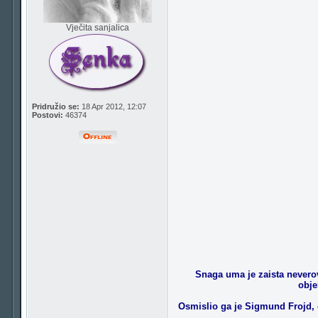
Vječita sanjalica
Pridružio se:
18 Apr 2012, 12:07
Postovi:
46374
Snaga uma je zaista neverova
obje
Osmislio ga je Sigmund Frojd, o