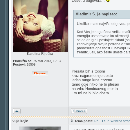
Deset d odgovora...
Vladimir S. je napisao:
Ukoliko imate najviše odgovora po
Kod Vas je naglašena velika maštov
energiju usmeravate ka afirmaciji 
se od drugih i postajete skloni (s
zadovoljenju svojih potreba o “sav
predosetite opasnost ili nevolju i 
trenutku, ali, ako želite umete da 
Karolina Riječka
Pridružio se:
25 Mar 2013, 12:13
Postovi:
18509
_________________
Plesala bih s tobom
kroz najprometnije ceste
jedan tango kroz crveno
tamo gdje nitko ne bi plesao
na vrhu Hendrixovog mosta
i to mi ne bi bilo dosta...
Vrh
vuja kojic
Tema posta:
Re: TEST: Skrivena strana
ja nisam znao ni jedan odgovor