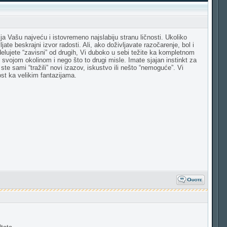
ja Vašu najveću i istovremeno najslabiju stranu ličnosti. Ukoliko
te beskrajni izvor radosti. Ali, ako doživljavate razočarenje, bol i
delujete “zavisni” od drugih, Vi duboko u sebi težite ka kompletnom
d svojom okolinom i nego što to drugi misle. Imate sjajan instinkt za
ste sami “tražili” novi izazov, iskustvo ili nešto “nemoguće”. Vi
ost ka velikim fantazijama.