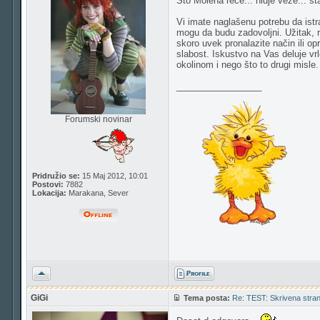
Sto Molena rece... nidje veze... s
Vi imate naglašenu potrebu da istra
mogu da budu zadovoljni. Užitak, r
skoro uvek pronalazite način ili op
slabost. Iskustvo na Vas deluje vr
okolinom i nego što to drugi misle.
_________________
Forumski novinar
Pridružio se:
15 Maj 2012, 10:01
Postovi:
7882
Lokacija:
Marakana, Sever
Vrh
GiGi
Tema posta:
Re: TEST: Skrivena strana