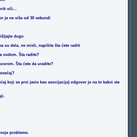
riti oči…
r je ne više od 30 sekundi
išljajte dugo
 su dela, ne misli, napišite šta ćete raditi
sa vodom. Šta radite?
rozorom. Šta ćete da uradite?
 osećaj?
aj koji se prvi javio kao asocijacija) odgovor je na to kakvi ste
ji.
 svoje probleme.