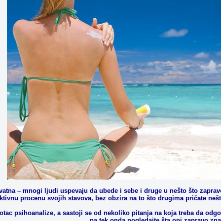
tna – mnogi ljudi uspevaju da ubede i sebe i druge u nešto što zapravo n
ktivnu procenu svojih stavova, bez obzira na to što drugima pričate nešto
tac psihoanalize, a sastoji se od nekoliko pitanja na koja treba da odgov
pa tek onda pogledajte šta oni zapravo zna