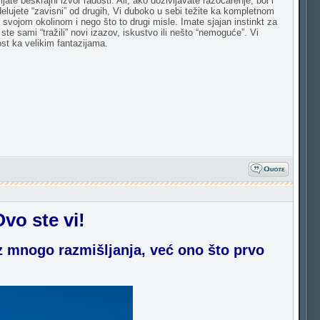
te beskrajni izvor radosti. Ali, ako doživljavate razočarenje, bol i
delujete “zavisni” od drugih, Vi duboko u sebi težite ka kompletnom
d svojom okolinom i nego što to drugi misle. Imate sjajan instinkt za
ste sami “tražili” novi izazov, iskustvo ili nešto “nemoguće”. Vi
ost ka velikim fantazijama.
o ste vi!
ez mnogo razmišljanja, već ono što prvo