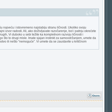
u najveću i istovremeno najslabiju stranu ličnosti. Ukoliko svoju
i izvor radosti. Ali, ako doživljavate razočarenje, bol i patnju okrećete
rugih, Vi duboko u sebi težite ka kompletnom razvoju ličnosti i
ego što to drugi misle. Imate sjajan instinkt za samoodržanjem, umete da
iskustvo ili nešto “nemoguće”. Vi umete da se zaustavite u kritičnom