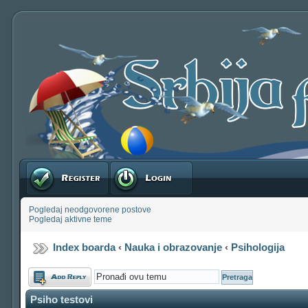
Registruj se
Prijavite se
Pogledaj neodgovorene postove
Pogledaj aktivne teme
Index boarda
‹
Nauka i obrazovanje
‹
Psihologija
Odgovori
Psiho testovi