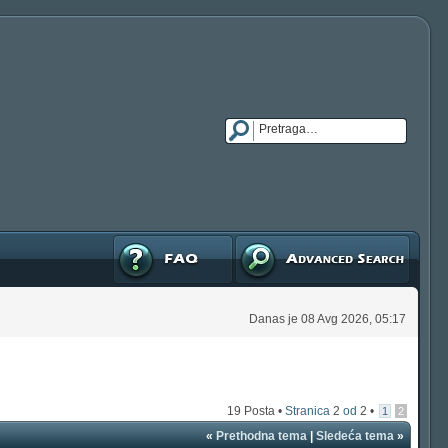
FAQ
Napredna pretraga
Danas je 08 Avg 2026, 05:17
19 Posta •
Stranica
2
od
2
•
1
2
«
Prethodna tema
|
Sledeća tema
»