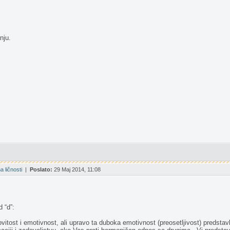
nju.
 ličnosti
|
Poslato:
29 Maj 2014, 11:08
 “d”:
itost i emotivnost, ali upravo ta duboka emotivnost (preosetljivost) predstavl