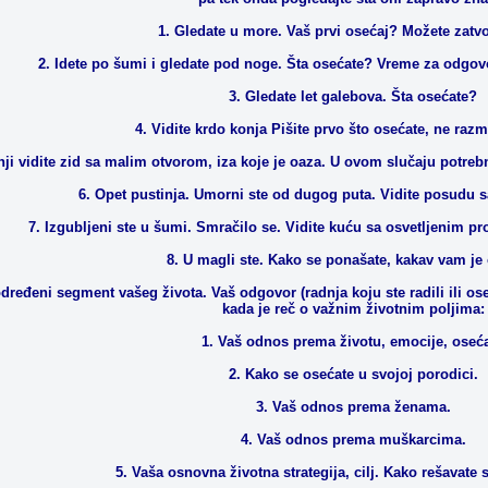
1. Gledate u more. Vaš prvi osećaj? Možete zatvo
2. Idete po šumi i gledate pod noge. Šta osećate? Vreme za odgovo
3. Gledate let galebova. Šta osećate?
4. Vidite krdo konja Pišite prvo što osećate, ne razm
nji vidite zid sa malim otvorom, iza koje je oaza. U ovom slučaju potrebna
6. Opet pustinja. Umorni ste od dugog puta. Vidite posudu 
7. Izgubljeni ste u šumi. Smračilo se. Vidite kuću sa osvetljenim p
8. U magli ste. Kako se ponašate, kakav vam je
ređeni segment vašeg života. Vaš odgovor (radnja koju ste radili ili oseć
kada je reč o važnim životnim poljima:
1. Vaš odnos prema životu, emocije, oseća
2. Kako se osećate u svojoj porodici.
3. Vaš odnos prema ženama.
4. Vaš odnos prema muškarcima.
5. Vaša osnovna životna strategija, cilj. Kako rešavate