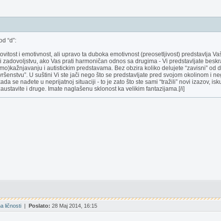
d “d”:
itost i emotivnost, ali upravo ta duboka emotivnost (preosetljivost) predstavlja Vaš
i zadovoljstvu, ako Vas prati harmoničan odnos sa drugima - Vi predstavljate beskrajn
amo)kažnjavanju i autistickim predstavama. Bez obzira koliko delujete “zavisni” od d
ršenstvu”. U suštini Vi ste jači nego što se predstavljate pred svojom okolinom i n
kada se nađete u neprijatnoj situaciji - to je zato što ste sami “tražili” novi izazov, 
zaustavite i druge. Imate naglašenu sklonost ka velikim fantazijama.[/i]
 ličnosti
|
Poslato:
28 Maj 2014, 16:15