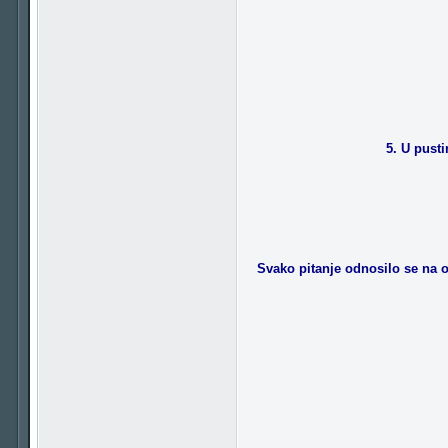
5. U pusti
Svako pitanje odnosilo se na od