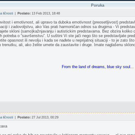
Poruka
 ličnosti
|
Poslato:
13 Feb 2013, 18:48
itost i emotivnost, ali upravo ta duboka emotivnost (preosetljivost) predstavl
ciji i zadovoljstvu, ako Vas prati harmoničan odnos sa drugima - Vi predstavlja
tajete skloni (samo)kažnjavanju i autistickim predstavama. Bez obzira koliko 
jih potreba o “savršenstvu”. U suštini Vi ste jači nego što se predstavljate pre
 opasnost ili nevolju i kada se nađete u neprijatnoj situaciji - to je zato što 
 trenutku, ali, ako želite umete da zaustavite i druge. Imate naglašenu sklon
From the land of dreams, blue sky soul...
 ličnosti
|
Poslato:
27 Jul 2013, 00:29
xaxa