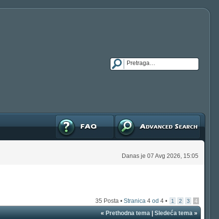
FAQ
Napredna pretraga
Danas je 07 Avg 2026, 15:05
35 Posta •
Stranica
4
od
4
•
1
2
3
4
«
Prethodna tema
|
Sledeća tema
»