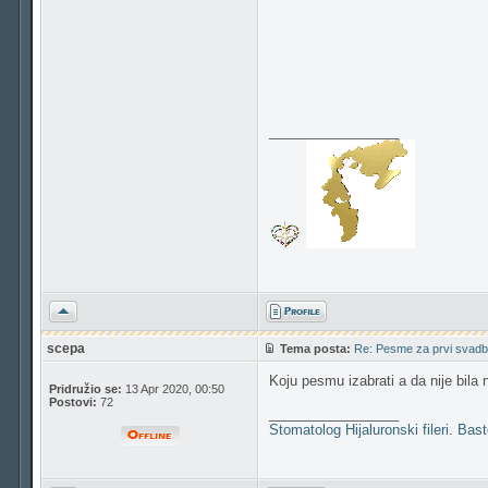
_________________
Vrh
scepa
Tema posta:
Re: Pesme za prvi svadb
Koju pesmu izabrati a da nije bila
Pridružio se:
13 Apr 2020, 00:50
Postovi:
72
_________________
Stomatolog
Hijaluronski fileri
.
Bast