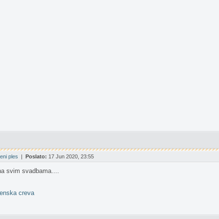
eni ples
|
Poslato:
17 Jun 2020, 23:55
 na svim svadbama....
enska creva