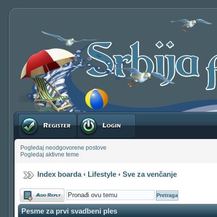
Registruj se
Prijavite se
Pogledaj neodgovorene postove
Pogledaj aktivne teme
Index boarda
‹
Lifestyle
‹
Sve za venčanje
Odgovori
Pesme za prvi svadbeni ples