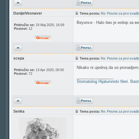
Vrh
DanijelVesnaver
Tema posta:
Re: Pesme za prvi svadb
Beyonce - Halo био је избор за 
Pridružio se:
19 Maj 2020, 16:09
Postovi:
12
Vrh
scepa
Tema posta:
Re: Pesme za prvi svadb
Nikako ni ujednoj da se pronadjem
Pridružio se:
13 Apr 2020, 00:50
Postovi:
72
_________________
Stomatolog
Hijaluronski fileri
.
Bast
Vrh
Senka
Tema posta:
Re: Pesme za prvi svadb