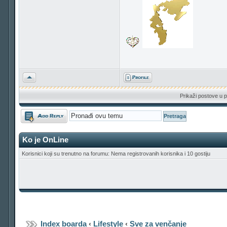
Vrh
Prikaži postove u p
Odgovori
Ko je OnLine
Korisnici koji su trenutno na forumu: Nema registrovanih korisnika i 10 gostiju
Index boarda
‹
Lifestyle
‹
Sve za venčanje