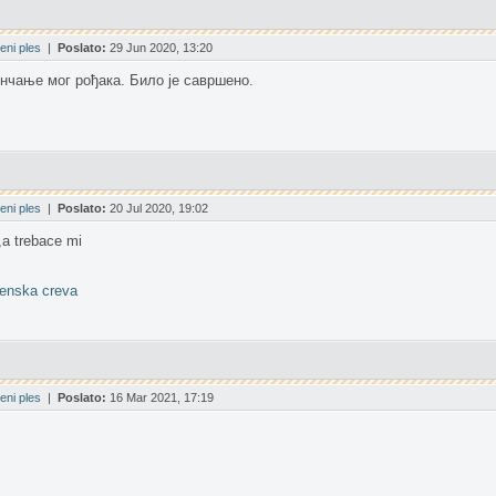
eni ples
|
Poslato:
29 Jun 2020, 13:20
венчање мог рођака. Било је савршено.
eni ples
|
Poslato:
20 Jul 2020, 19:02
,a trebace mi
enska creva
eni ples
|
Poslato:
16 Mar 2021, 17:19