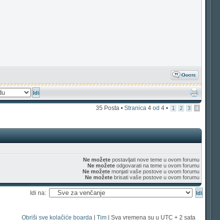
35 Posta •
Stranica
4
od
4
•
1
2
3
4
Ne možete
postavljati nove teme u ovom forumu
Ne možete
odgovarati na teme u ovom forumu
Ne možete
monjati vaše postove u ovom forumu
Ne možete
brisati vaše postove u ovom forumu
Idi na:
Obriši sve kolačiće boarda
|
Tim
| Sva vremena su u UTC + 2 sata