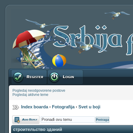
Registruj se
Prijavite se
Pogledaj neodgovorene postove
Pogledaj aktivne teme
Index boarda
‹
Fotografija
‹
Svet u boji
Odgovori
строительство зданий