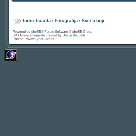
Index boarda
‹
Fotografija
‹
Svet u boji
Powered by
phpBB
® Forum Software © phpBB Group
DAJ Glass 2 template created by
Dustin Baccetti
Prevod -
www.CyberCom.rs