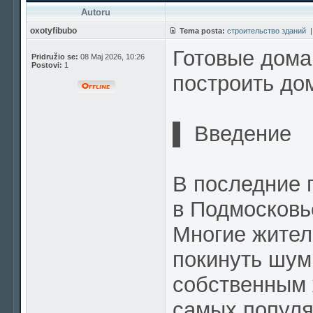
Autoru
oxotyfibubo
Tema posta:
строительство зданий
Готовые дома
Pridružio se:
08 Maj 2026, 10:26
Postovi:
1
построить до
▌ Введение
В последние 
в Подмосковь
Многие жител
покинуть шум
собственным 
самых популя