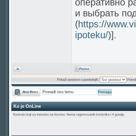
оперативно р
и выбрать по
(
https://www.vi
ipoteku/
)].
Vrh
Prikaži postove u poslednjih:
Poređ
Odgovori
Ko je OnLine
Korisnici koji su trenutno na forumu: Nema registrovanih korisnika i 4 gostiju