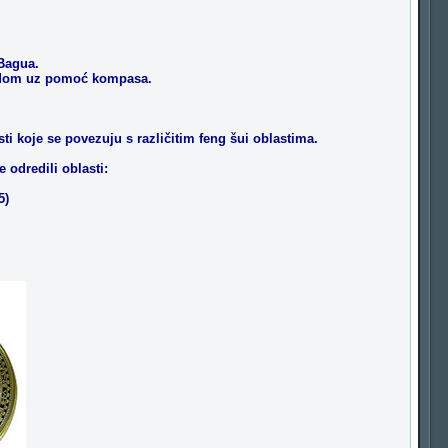
 Bagua.
aš dom uz pomoć kompasa.
sti koje se povezuju s različitim feng šui oblastima.
 odredili oblasti:
5)