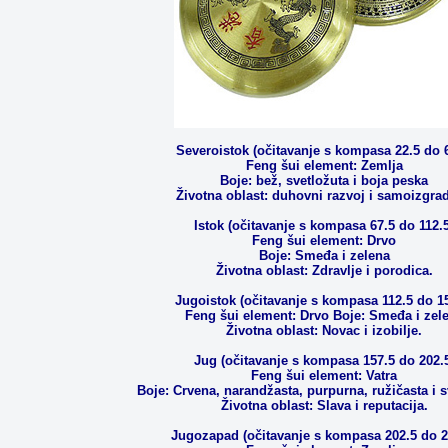
Severoistok (očitavanje s kompasa 22.5 do 6
Feng šui element: Zemlja
Boje: bež, svetložuta i boja peska
Životna oblast: duhovni razvoj i samoizgrad
Istok (očitavanje s kompasa 67.5 do 112.5
Feng šui element: Drvo
Boje: Smeđa i zelena
Životna oblast: Zdravlje i porodica.
Jugoistok (očitavanje s kompasa 112.5 do 15
Feng šui element: Drvo Boje: Smeđa i zel
Životna oblast: Novac i izobilje.
Jug (očitavanje s kompasa 157.5 do 202.
Feng šui element: Vatra
Boje: Crvena, narandžasta, purpurna, ružičasta i s
Životna oblast: Slava i reputacija.
Jugozapad (očitavanje s kompasa 202.5 do 2