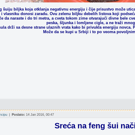
 šuiju biljka koja otklanja negativnu energiju i čije prisustvo može utica
i vlasniku donosi zaradu. Ovu zelenu biljku debelih listova koji podsećaj
že da naraste i do tri metra, a cveta tokom zime otvarajući divne bele cv
peska, šljunka i lomljene cigle, a ne traži mno
la drži sa desne strane ulaznih vrata kako bi privukla energiju novca. Po
Može da se kupi u Srbiji i to po veoma povoljni
incipu
|
Poslato:
14 Jan 2016, 00:47
Sreća na feng šui nač