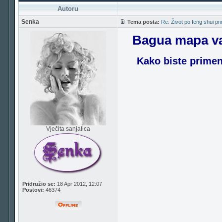
Autoru
Senka
Tema posta:
Re: Život po feng shui pr
Bagua mapa vaš
Kako biste primeni
Vječita sanjalica
Pridružio se:
18 Apr 2012, 12:07
Postovi:
46374