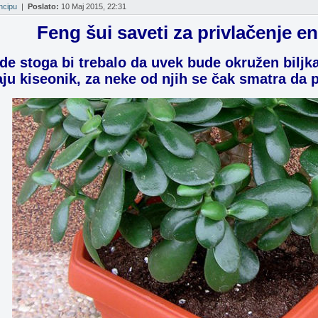
incipu
|
Poslato:
10 Maj 2015, 22:31
Feng šui saveti za privlačenje e
ode stoga bi trebalo da uvek bude okružen biljk
aju kiseonik, za neke od njih se čak smatra da 