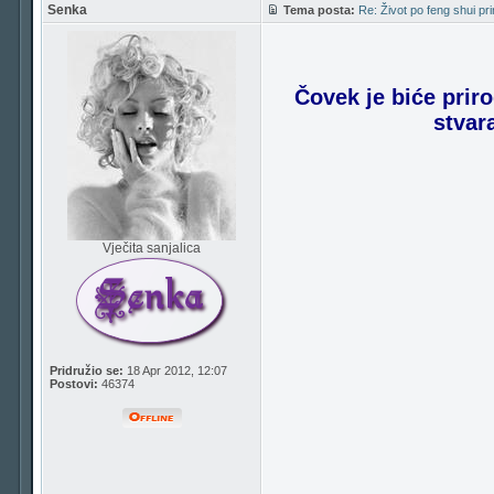
Senka
Tema posta:
Re: Život po feng shui pr
Čovek je biće prir
stvar
Vječita sanjalica
Pridružio se:
18 Apr 2012, 12:07
Postovi:
46374