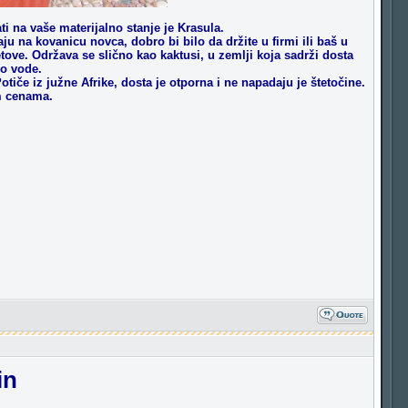
ti na vaše materijalno stanje je Krasula.
u na kovanicu novca, dobro bi bilo da držite u firmi ili baš u
etove. Održava se slično kao kaktusi, u zemlji koja sadrži dosta
go vode.
tiče iz južne Afrike, dosta je otporna i ne napadaju je štetočine.
m cenama.
in