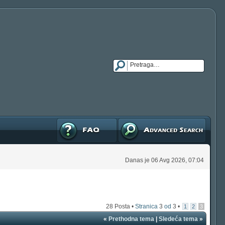
FAQ
Napredna pretraga
Danas je 06 Avg 2026, 07:04
28 Posta •
Stranica
3
od
3
•
1
2
3
«
Prethodna tema
|
Sledeća tema
»