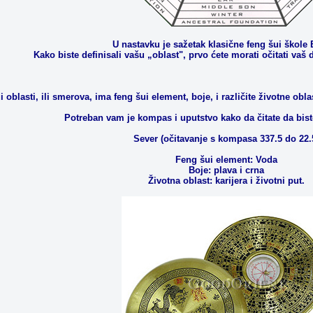
U nastavku je sažetak klasične feng šui škole
Kako biste definisali vašu „oblast", prvo ćete morati očitati v
 oblasti, ili smerova, ima feng šui element, boje, i različite životne obla
Potreban vam je kompas i uputstvo kako da čitate da biste
Sever (očitavanje s kompasa 337.5 do 22.
Feng šui element: Voda
Boje: plava i crna
Životna oblast: karijera i životni put.