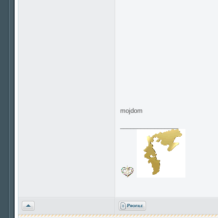
mojdom
_________________
Vrh