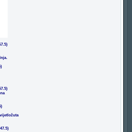
7.5)
nja.
)
7.5)
ena
5)
vijetložuta
47.5)