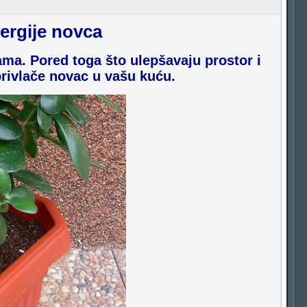
nergije novca
ama. Pored toga što ulepšavaju prostor i
privlače novac u vašu kuću.