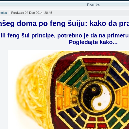
Poruka
incipu
|
Poslato:
04 Dec 2014, 20:45
eg doma po feng šuiju: kako da prav
li feng šui principe, potrebno je da na primer
Pogledajte kako...