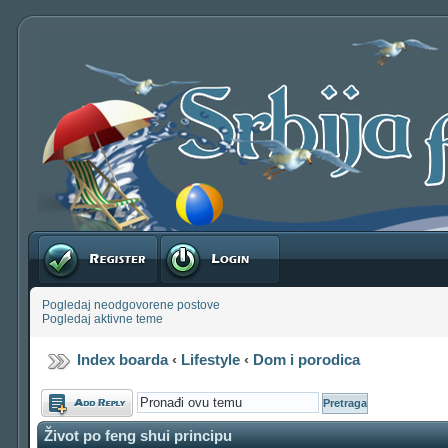
Registruj se
Prijavite se
Pogledaj neodgovorene postove
Pogledaj aktivne teme
Index boarda
‹
Lifestyle
‹
Dom i porodica
Odgovori
Život po feng shui principu