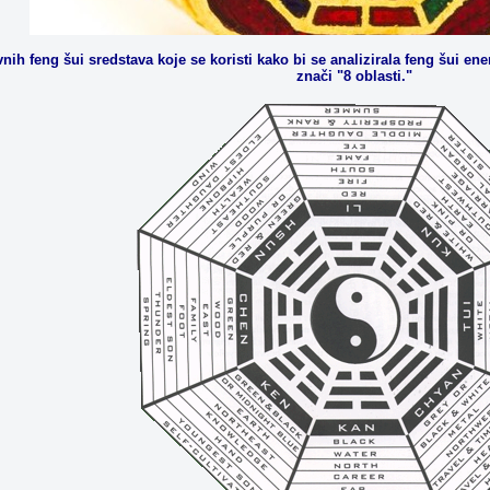
nih feng šui sredstava koje se koristi kako bi se analizirala feng šui en
znači "8 oblasti."