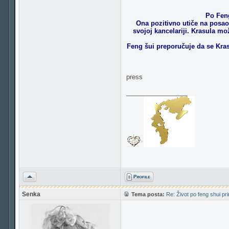
Po Feng
Ona pozitivno utiče na posao 
svojoj kancelariji. Krasula mo
Feng šui preporučuje da se Krasu
press
_________________
Vrh
Senka
Tema posta:
Re: Život po feng shui pr