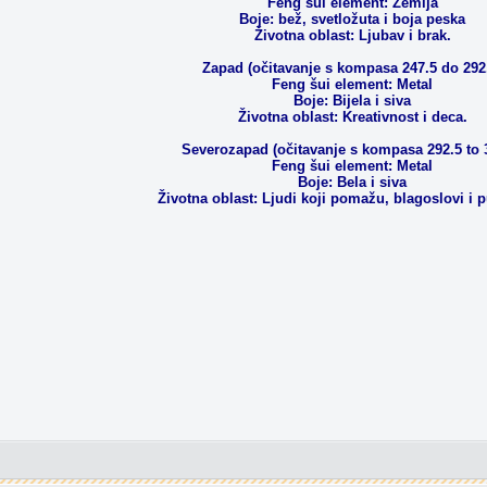
Feng šui element: Zemlja
Boje: bež, svetložuta i boja peska
Životna oblast: Ljubav i brak.
Zapad (očitavanje s kompasa 247.5 do 292
Feng šui element: Metal
Boje: Bijela i siva
Životna oblast: Kreativnost i deca.
Severozapad (očitavanje s kompasa 292.5 to 
Feng šui element: Metal
Boje: Bela i siva
Životna oblast: Ljudi koji pomažu, blagoslovi i p