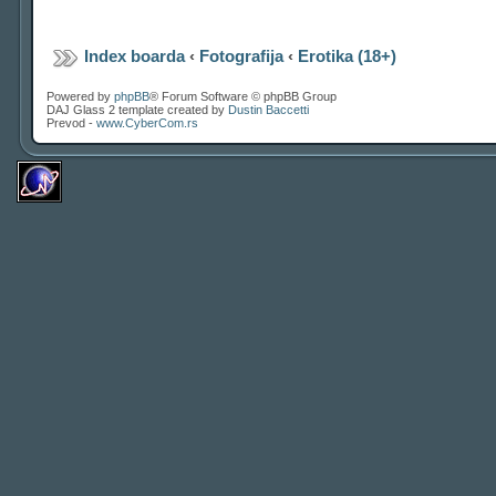
Index boarda
‹
Fotografija
‹
Erotika (18+)
Powered by
phpBB
® Forum Software © phpBB Group
DAJ Glass 2 template created by
Dustin Baccetti
Prevod -
www.CyberCom.rs