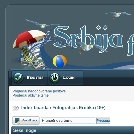
Registruj se
Prijavite se
Pogledaj neodgovorene postove
Pogledaj aktivne teme
Index boarda
‹
Fotografija
‹
Erotika (18+)
Odgovori
Seksi noge