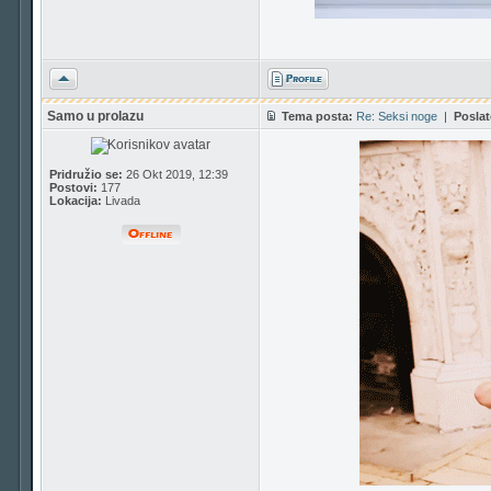
Vrh
Samo u prolazu
Tema posta:
Re: Seksi noge
|
Poslat
Pridružio se:
26 Okt 2019, 12:39
Postovi:
177
Lokacija:
Livada