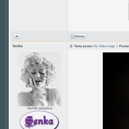
Vrh
Senka
Tema posta:
Re: Seksi noge
|
Poslat
Vječita sanjalica