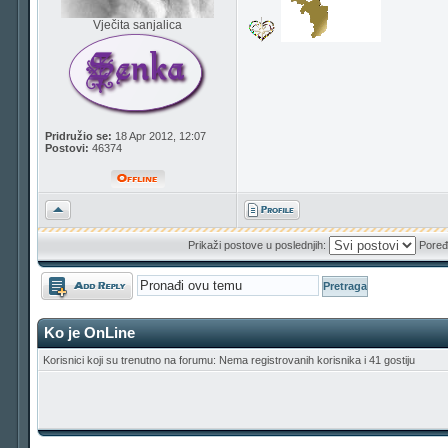
Vječita sanjalica
Pridružio se:
18 Apr 2012, 12:07
Postovi:
46374
Vrh
Prikaži postove u poslednjih:
Poređ
Odgovori
Ko je OnLine
Korisnici koji su trenutno na forumu: Nema registrovanih korisnika i 41 gostiju