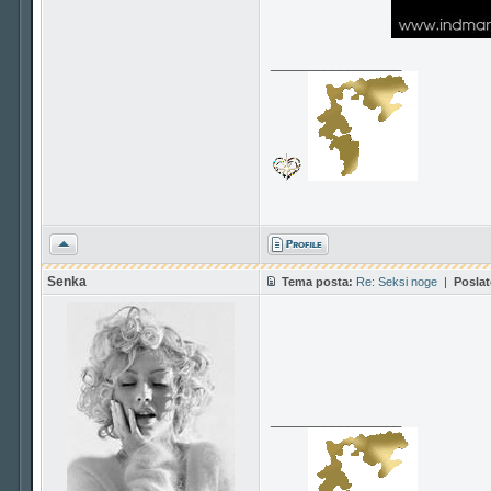
_________________
Vrh
Senka
Tema posta:
Re: Seksi noge
|
Poslat
_________________