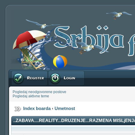
Registruj se
Prijavite se
Pogledaj neodgovorene postove
Pogledaj aktivne teme
Index boarda
‹
Umetnost
..ZABAVA....REALITY...DRUZENJE...RAZMENA MISLjENJA