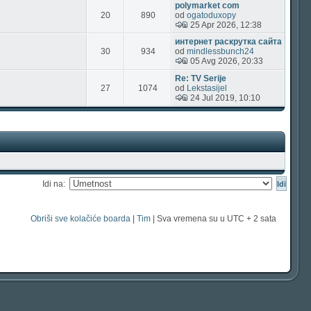
polymarket com
20
890
od
ogatoduxopy
25 Apr 2026, 12:38
интернет раскрутка сайта
30
934
od
mindlessbunch24
05 Avg 2026, 20:33
Re: TV Serije
27
1074
od
Lekstasijel
24 Jul 2019, 10:10
Idi na:
Obriši sve kolačiće boarda
|
Tim
| Sva vremena su u UTC + 2 sata