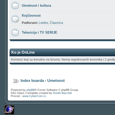
Umetnost i kultura
Književnost
Podforumi:
Lektire
,
Čitaonica
Televizija i TV SERIJE
Ko je OnLine
Korisnici koji su trenutno na forumu: Nema registrovanih korisnika i 2 gosti
Index boarda
‹
Umetnost
Powered by
phpBB
® Forum Software © phpBB Group
DAJ Glass 2 template created by
Dustin Baccetti
Prevod -
www.CyberCom.rs