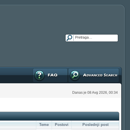
FAQ
Napredna pretraga
Danas je 08 Avg 2026, 00:34
Teme
Postovi
Poslednji post