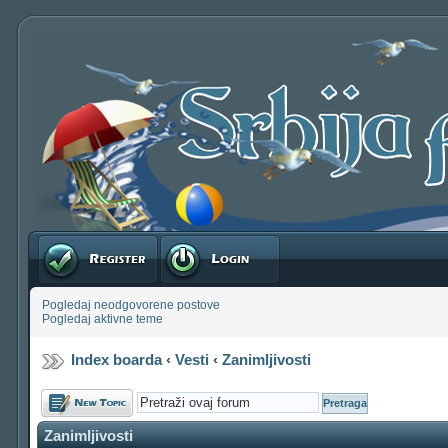
Registruj se
Prijavite se
Pogledaj neodgovorene postove
Pogledaj aktivne teme
Index boarda
‹
Vesti
‹
Zanimljivosti
Počni novu temu
Zanimljivosti