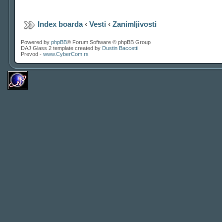
Index boarda
‹
Vesti
‹
Zanimljivosti
Powered by
phpBB
® Forum Software © phpBB Group
DAJ Glass 2 template created by
Dustin Baccetti
Prevod -
www.CyberCom.rs