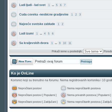
Ludi ljudi - lud svet
...
1
5
6
7
Cuda coveka -neobicne gradjevine
1
2
3
Najveće svetske zablude
1
2
Ludi izumi
...
1
4
5
6
Sa kraljevskih dvora
...
1
9
10
11
Prikaži teme u poslednjih:
Poređa
Počni novu temu
Ko je OnLine
Korisnici koji su trenutno na forumu: Nema registrovanih korisnika i 10 gost
Nepročitani postovi
Nema nepročitanih postova
Nepročitani postovi [ Popularni ]
Nema privatnih postova [ Popularni ]
Nepročitani postovi [ Zaključani ]
Nema nepročitanih postova [ Zaključa