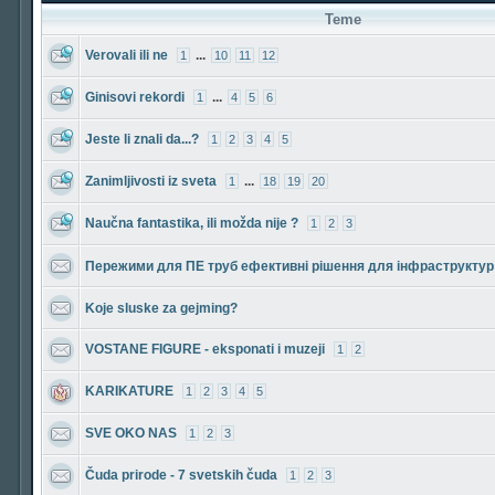
Teme
Verovali ili ne
...
1
10
11
12
Ginisovi rekordi
...
1
4
5
6
Jeste li znali da...?
1
2
3
4
5
Zanimljivosti iz sveta
...
1
18
19
20
Naučna fantastika, ili možda nije ?
1
2
3
Пережими для ПЕ труб ефективні рішення для інфраструктур
Koje sluske za gejming?
VOSTANE FIGURE - eksponati i muzeji
1
2
KARIKATURE
1
2
3
4
5
SVE OKO NAS
1
2
3
Čuda prirode - 7 svetskih čuda
1
2
3