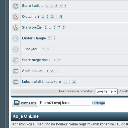
Stare kutije...
1
2
3
4
5
Oldtajmeri
1
2
3
4
5
Staro oružje
...
1
6
7
8
Lusteri i lampe
1
2
...upaljaci...
1
2
Stare razglednice
1
2
Antik posuđe
1
2
3
Lule, muštikle, tabakere
1
2
3
Prikaži teme u poslednjih:
Poređa
Počni novu temu
Ko je OnLine
Korisnici koji su trenutno na forumu: Nema registrovanih korisnika i 10 gost