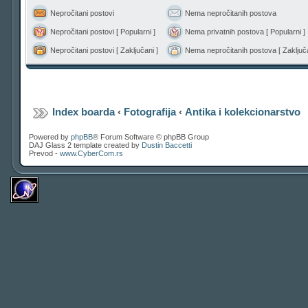
Nepročitani postovi
Nema nepročitanih postova
Nepročitani postovi [ Popularni ]
Nema privatnih postova [ Popularni ]
Nepročitani postovi [ Zaključani ]
Nema nepročitanih postova [ Zaključa
Index boarda
‹
Fotografija
‹
Antika i kolekcionarstvo
Powered by
phpBB
® Forum Software © phpBB Group
DAJ Glass 2 template created by
Dustin Baccetti
Prevod -
www.CyberCom.rs