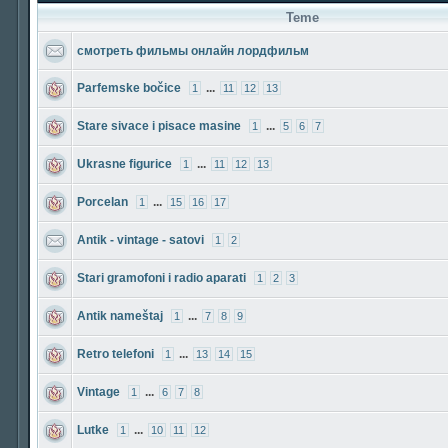
Teme
смотреть фильмы онлайн лордфильм
Parfemske bočice
...
1
11
12
13
Stare sivace i pisace masine
...
1
5
6
7
Ukrasne figurice
...
1
11
12
13
Porcelan
...
1
15
16
17
Antik - vintage - satovi
1
2
Stari gramofoni i radio aparati
1
2
3
Antik nameštaj
...
1
7
8
9
Retro telefoni
...
1
13
14
15
Vintage
...
1
6
7
8
Lutke
...
1
10
11
12