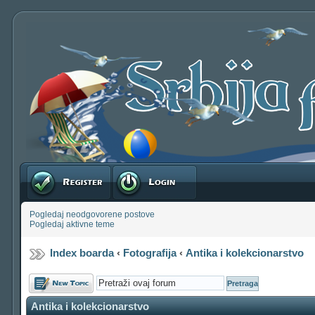
Registruj se
Prijavite se
Pogledaj neodgovorene postove
Pogledaj aktivne teme
Index boarda
‹
Fotografija
‹
Antika i kolekcionarstvo
Počni novu temu
Antika i kolekcionarstvo