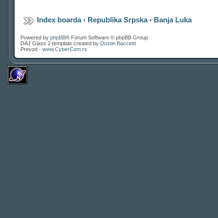
Index boarda
‹
Republika Srpska
‹
Banja Luka
Powered by
phpBB
® Forum Software © phpBB Group
DAJ Glass 2 template created by
Dustin Baccetti
Prevod -
www.CyberCom.rs