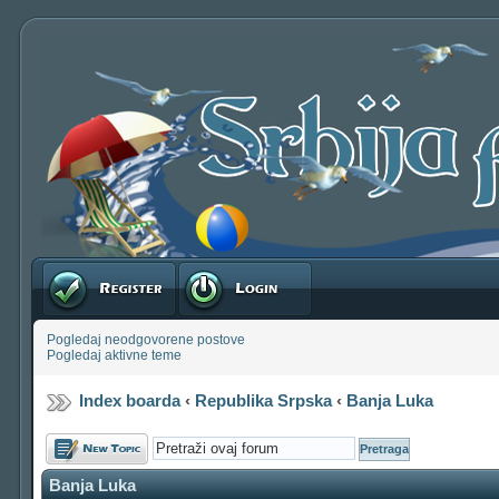
Registruj se
Prijavite se
Pogledaj neodgovorene postove
Pogledaj aktivne teme
Index boarda
‹
Republika Srpska
‹
Banja Luka
Počni novu temu
Banja Luka