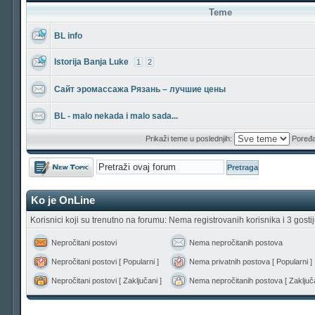
Teme
BL info
Istorija Banja Luke
1
2
Сайт эромассажа Рязань – лучшие цены
BL - malo nekada i malo sada...
Prikaži teme u poslednjih:
Poređa
Počni novu temu
Ko je OnLine
Korisnici koji su trenutno na forumu: Nema registrovanih korisnika i 3 gosti
Nepročitani postovi
Nema nepročitanih postova
Nepročitani postovi [ Popularni ]
Nema privatnih postova [ Popularni ]
Nepročitani postovi [ Zaključani ]
Nema nepročitanih postova [ Zaključa