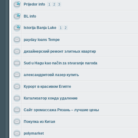
Prijedor info
1
2
3
BL info
Istorija Banja Luke
1
2
payday loans Tempe
дизайнерский ремонт элитных квартир
Sud u Hagu kao način za stvaranje naroda
александритовй лазер купить
Курорт в красивом Египте
Катализатор хонда удаление
Сайт эромассажа Рязань – лучшие цены
Покупка из Китая
polymarket