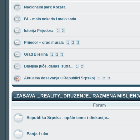
Nacionalni park Kozara
BL - malo nekada i malo sada...
Istorija Prijedora
1
2
Prijedor – grad murala
1
2
3
Grad Bijeljina
1
2
3
Bijeljina juče, danas, sutra..
1
2
Aktuelna desavanja u Republici Srpskoj
1
2
3
..ZABAVA....REALITY...DRUZENJE...RAZMENA MISLjENJA
Forum
Republika Srpska - opšte teme i diskusije...
Banja Luka