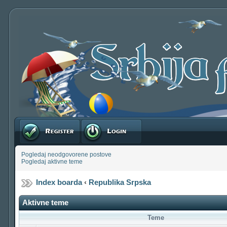
Registruj se
Prijavite se
Pogledaj neodgovorene postove
Pogledaj aktivne teme
Index boarda
‹
Republika Srpska
Aktivne teme
Teme