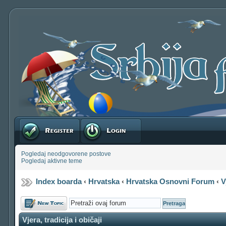
Registruj se
Prijavite se
Pogledaj neodgovorene postove
Pogledaj aktivne teme
Index boarda
‹
Hrvatska
‹
Hrvatska Osnovni Forum
‹
V
Počni novu temu
Vjera, tradicija i običaji