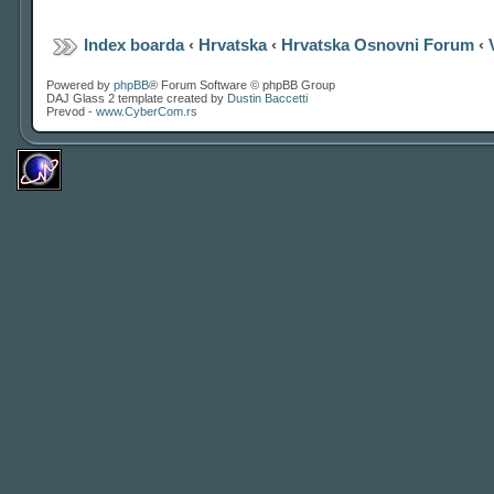
Index boarda
‹
Hrvatska
‹
Hrvatska Osnovni Forum
‹
Powered by
phpBB
® Forum Software © phpBB Group
DAJ Glass 2 template created by
Dustin Baccetti
Prevod -
www.CyberCom.rs