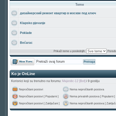
Teme
дизайнерский ремонт квартир в москве под ключ
Klapsko pjevanje
Poklade
Bećarac
Prikaži teme u poslednjih:
Poređa
Počni novu temu
Ko je OnLine
Korisnici koji su trenutno na forumu:
Majestic-12 [Bot]
i 9 gostiju
Nepročitani postovi
Nema nepročitanih postova
Nepročitani postovi [ Popularni ]
Nema privatnih postova [ Popularni ]
Nepročitani postovi [ Zaključani ]
Nema nepročitanih postova [ Zaključa