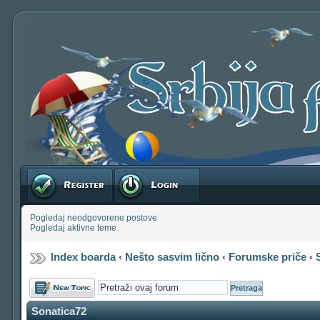
Registruj se
Prijavite se
Pogledaj neodgovorene postove
Pogledaj aktivne teme
Index boarda
‹
Nešto sasvim lično
‹
Forumske priče
‹
Počni novu temu
Sonatica72