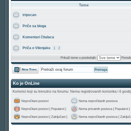
Teme
tripscan
Priče sa bloga
Komentari čitalaca
Priča o Vilenjaku
1
2
Prikaži teme u poslednjih:
Poređa
Počni novu temu
Ko je OnLine
Korisnici koji su trenutno na forumu: Nema registrovanih korisnika i 6 gosti
Nepročitani postovi
Nema nepročitanih postova
Nepročitani postovi [ Popularni ]
Nema privatnih postova [ Popularni ]
Nepročitani postovi [ Zaključani ]
Nema nepročitanih postova [ Zaključa