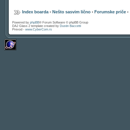
Index boarda
‹
Nešto sasvim lično
‹
Forumske priče
‹
Powered by
phpBB
® Forum Software © phpBB Group
DAJ Glass 2 template created by
Dustin Baccetti
Prevod -
www.CyberCom.rs