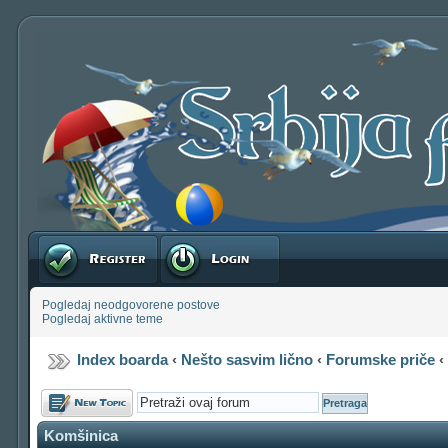
Registruj se
Prijavite se
Pogledaj neodgovorene postove
Pogledaj aktivne teme
Index boarda
‹
Nešto sasvim lično
‹
Forumske priče
Počni novu temu
Komšinica