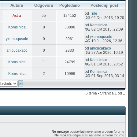
Autoru
Odgovora
Pogledano
Poslednji post
od
Trile
Astra
55
124152
02 Dec 2013, 19:20
od
Komsinica
Komsinica
8
33898
02 Okt 2013, 22:09
od
yxumoqusole
yxumoqusole
0
2061
10 Jul 2026, 12:36
od
anicucakaco
anicucakaco
0
2833
27 Apr 2026, 10:19
od
Komsinica
Komsinica
1
24799
01 Okt 2013, 20:52
od
Komsinica
Komsinica
2
10999
01 Sep 2013, 03:14
6 tema • Stranica
1
od
1
Ne možete
postavljati nove teme u ovom forumu
Ne možete
odgovarati na teme u ovom forumu