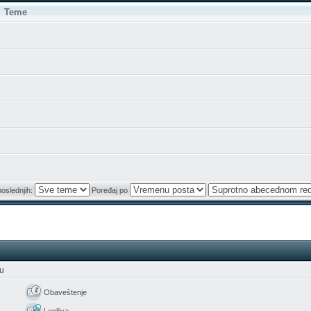
Teme
poslednjih:
Poređaj po
ju
Obaveštenje