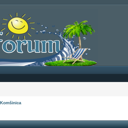
‹
Komšinica