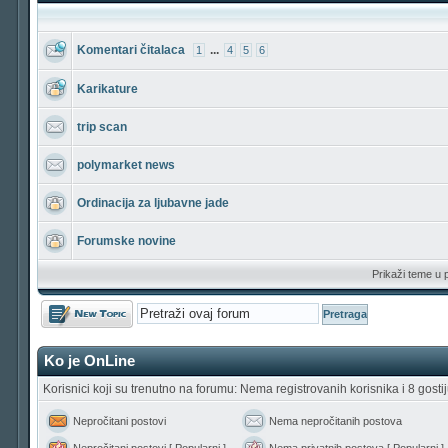
Komentari čitalaca
...
1
4
5
6
Karikature
trip scan
polymarket news
Ordinacija za ljubavne jade
Forumske novine
Prikaži teme u 
Počni novu temu
Ko je OnLine
Korisnici koji su trenutno na forumu: Nema registrovanih korisnika i 8 gosti
Nepročitani postovi
Nema nepročitanih postova