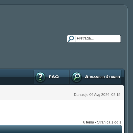
FAQ
Napredna pretraga
Danas je 06 Avg 2026, 02:15
6 tema • Stranica
1
od
1