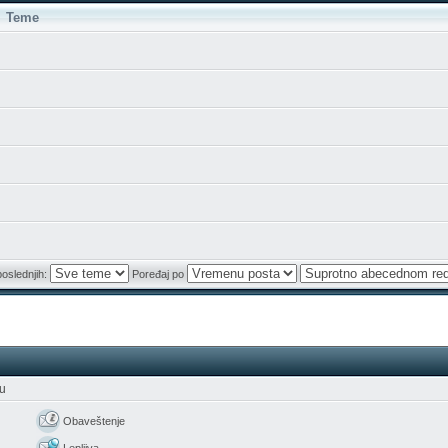
Teme
poslednjih:
Poređaj po
ju
Obaveštenje