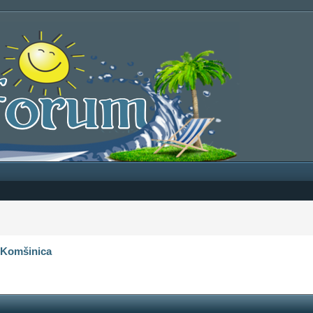
‹
Komšinica