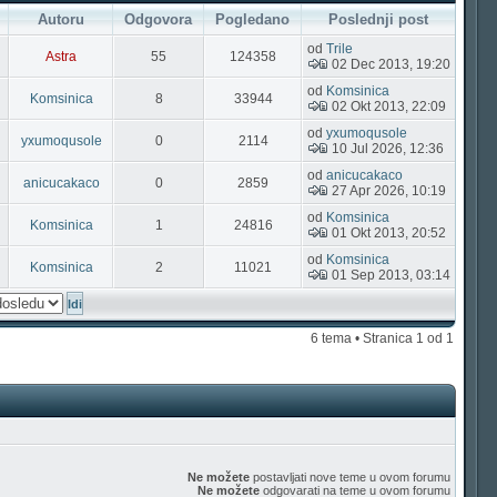
Autoru
Odgovora
Pogledano
Poslednji post
od
Trile
Astra
55
124358
02 Dec 2013, 19:20
od
Komsinica
Komsinica
8
33944
02 Okt 2013, 22:09
od
yxumoqusole
yxumoqusole
0
2114
10 Jul 2026, 12:36
od
anicucakaco
anicucakaco
0
2859
27 Apr 2026, 10:19
od
Komsinica
Komsinica
1
24816
01 Okt 2013, 20:52
od
Komsinica
Komsinica
2
11021
01 Sep 2013, 03:14
6 tema • Stranica
1
od
1
Ne možete
postavljati nove teme u ovom forumu
Ne možete
odgovarati na teme u ovom forumu