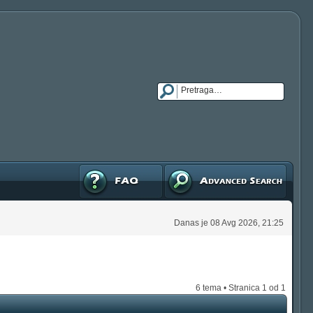
FAQ
Napredna pretraga
Danas je 08 Avg 2026, 21:25
6 tema • Stranica
1
od
1