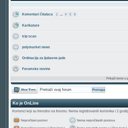
Komentari čitalaca
...
1
4
5
6
Karikature
trip scan
polymarket news
Ordinacija za ljubavne jade
Forumske novine
Prikaži teme u 
Počni novu temu
Ko je OnLine
Korisnici koji su trenutno na forumu: Nema registrovanih korisnika i 2 gosti
Nepročitani postovi
Nema nepročitanih postova