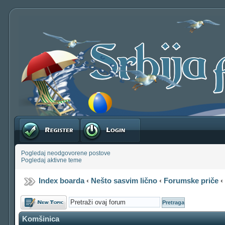
Registruj se
Prijavite se
Pogledaj neodgovorene postove
Pogledaj aktivne teme
Index boarda
‹
Nešto sasvim lično
‹
Forumske priče
Počni novu temu
Komšinica