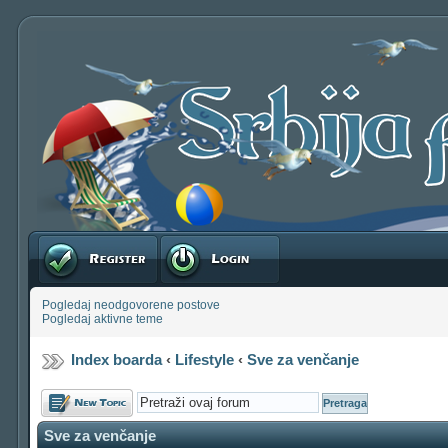
Registruj se
Prijavite se
Pogledaj neodgovorene postove
Pogledaj aktivne teme
Index boarda
‹
Lifestyle
‹
Sve za venčanje
Počni novu temu
Sve za venčanje