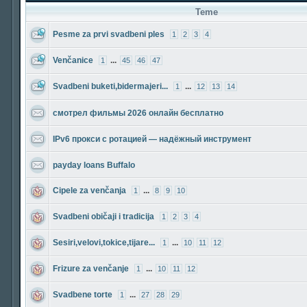
Teme
Pesme za prvi svadbeni ples
1
2
3
4
Venčanice
...
1
45
46
47
Svadbeni buketi,bidermajeri...
...
1
12
13
14
смотрел фильмы 2026 онлайн бесплатно
IPv6 прокси с ротацией — надёжный инструмент
payday loans Buffalo
Cipele za venčanja
...
1
8
9
10
Svadbeni običaji i tradicija
1
2
3
4
Sesiri,velovi,tokice,tijare...
...
1
10
11
12
Frizure za venčanje
...
1
10
11
12
Svadbene torte
...
1
27
28
29