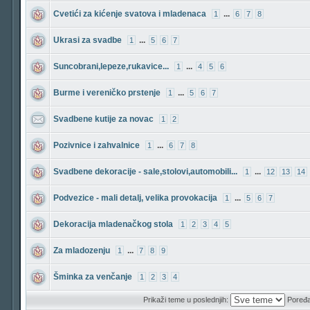
Cvetići za kićenje svatova i mladenaca
...
1
6
7
8
Ukrasi za svadbe
...
1
5
6
7
Suncobrani,lepeze,rukavice...
...
1
4
5
6
Burme i vereničko prstenje
...
1
5
6
7
Svadbene kutije za novac
1
2
Pozivnice i zahvalnice
...
1
6
7
8
Svadbene dekoracije - sale,stolovi,automobili...
...
1
12
13
14
Podvezice - mali detalj, velika provokacija
...
1
5
6
7
Dekoracija mladenačkog stola
1
2
3
4
5
Za mladozenju
...
1
7
8
9
Šminka za venčanje
1
2
3
4
Prikaži teme u poslednjih:
Poređa