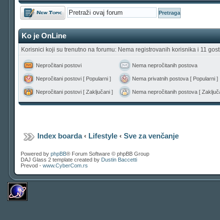
Počni novu temu
Ko je OnLine
Korisnici koji su trenutno na forumu: Nema registrovanih korisnika i 11 gost
Nepročitani postovi
Nema nepročitanih postova
Nepročitani postovi [ Popularni ]
Nema privatnih postova [ Popularni ]
Nepročitani postovi [ Zaključani ]
Nema nepročitanih postova [ Zaključa
Index boarda
‹
Lifestyle
‹
Sve za venčanje
Powered by
phpBB
® Forum Software © phpBB Group
DAJ Glass 2 template created by
Dustin Baccetti
Prevod -
www.CyberCom.rs