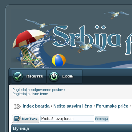
Registruj se
Prijavite se
Pogledaj neodgovorene postove
Pogledaj aktivne teme
Index boarda
‹
Nešto sasvim lično
‹
Forumske priče
Počni novu temu
Вучица