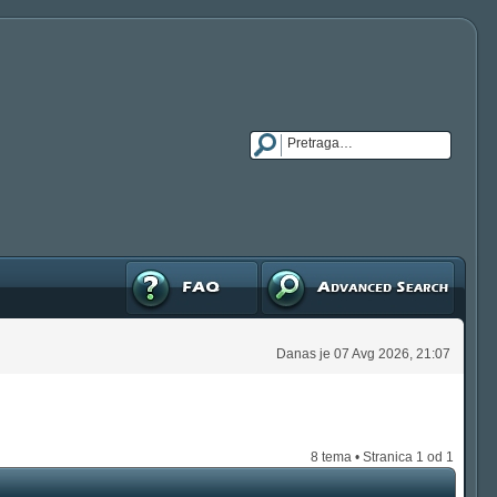
FAQ
Napredna pretraga
Danas je 07 Avg 2026, 21:07
8 tema • Stranica
1
od
1