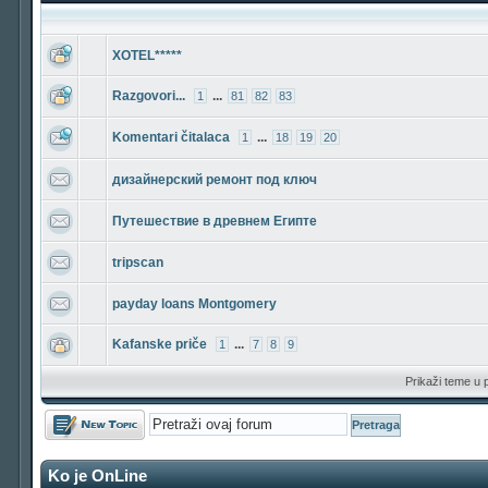
XOTEL*****
Razgovori...
...
1
81
82
83
Komentari čitalaca
...
1
18
19
20
дизайнерский ремонт под ключ
Путешествие в древнем Египте
tripscan
payday loans Montgomery
Kafanske priče
...
1
7
8
9
Prikaži teme u 
Počni novu temu
Ko je OnLine