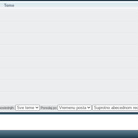
Teme
poslednjih:
Poređaj po