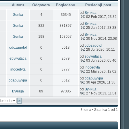
Autoru
Odgovora
Pogledano
Poslednji post
od
Вучица
Senka
4
36345
02 Feb 2017, 23:32
od
Вучица
Senka
822
381897
25 Jan 2017, 23:28
od
Вучица
Senka
198
153057
30 Nov 2014, 23:08
od
odozagotol
odozagotol
0
5018
28 Jul 2026, 10:11
od
ebywutaca
ebywutaca
0
2679
03 Jun 2026, 05:40
od
inocedyta
inocedyta
0
3777
22 Maj 2026, 12:02
od
ogapuwypa
ogapuwypa
0
3612
30 Apr 2026, 11:38
od
Вучица
Вучица
89
97085
27 Nov 2013, 11:01
8 tema • Stranica
1
od
1