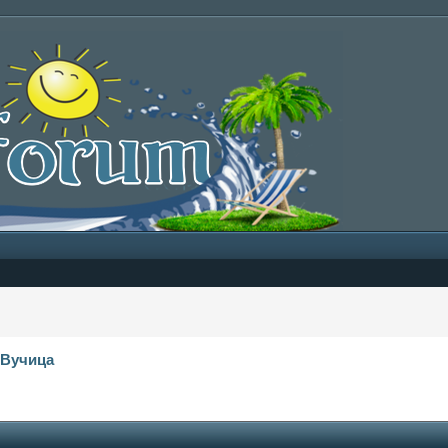
‹
Вучица