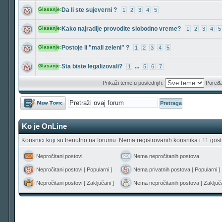
Glasanje:
Da li ste sujeverni ?
1
2
3
4
5
Glasanje:
Kako najradije provodite slobodno vreme?
1
2
3
4
5
Glasanje:
Postoje li "mali zeleni" ?
1
2
3
4
5
Glasanje:
Sta biste legalizovali?
...
1
5
6
7
Prikaži teme u poslednjih:
Poređa
Počni novu temu
Ko je OnLine
Korisnici koji su trenutno na forumu: Nema registrovanih korisnika i 11 gost
Nepročitani postovi
Nema nepročitanih postova
Nepročitani postovi [ Popularni ]
Nema privatnih postova [ Popularni ]
Nepročitani postovi [ Zaključani ]
Nema nepročitanih postova [ Zaključa