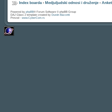
Index boarda
‹
Medjuljudski odnosi i druženje
‹
Anke
Powered by
phpBB
® Forum Software © phpBB Group
DAJ Glass 2 template created by
Dustin Baccetti
Prevod -
www.CyberCom.rs