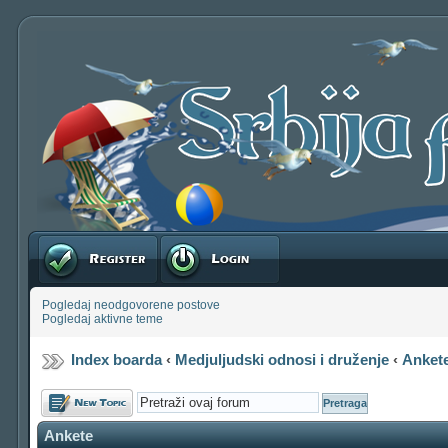
Registruj se
Prijavite se
Pogledaj neodgovorene postove
Pogledaj aktivne teme
Index boarda
‹
Medjuljudski odnosi i druženje
‹
Anket
Počni novu temu
Ankete