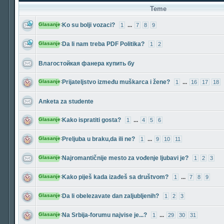
Teme
Glasanje:
Ko su bolji vozaci?
...
1
7
8
9
Glasanje:
Da li nam treba PDF Politika?
1
2
Влагостойкая фанера купить бу
Glasanje:
Prijateljstvo između muškarca i žene?
...
1
16
17
18
Anketa za studente
Glasanje:
Kako ispratiti gosta?
...
1
4
5
6
Glasanje:
Preljuba u braku,da ili ne?
...
1
9
10
11
Glasanje:
Najromantičnije mesto za vođenje ljubavi je?
1
2
3
Glasanje:
Kako piješ kada izađeš sa društvom?
...
1
7
8
9
Glasanje:
Da li obelezavate dan zaljubljenih?
1
2
3
Glasanje:
Na Srbija-forumu najvise je...?
...
1
29
30
31