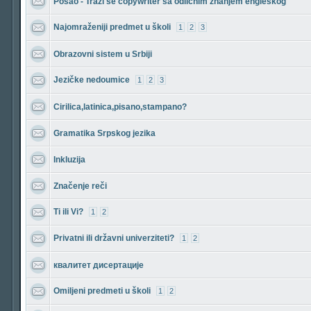
Posao - Traži se copywriter sa odličnim znanjem engleskog
Najomraženiji predmet u školi
1
2
3
Obrazovni sistem u Srbiji
Jezičke nedoumice
1
2
3
Cirilica,latinica,pisano,stampano?
Gramatika Srpskog jezika
Inkluzija
Značenje reči
Ti ili Vi?
1
2
Privatni ili državni univerziteti?
1
2
квалитет дисертације
Omiljeni predmeti u školi
1
2