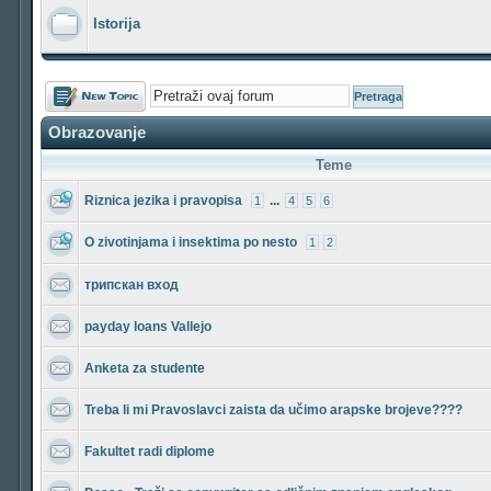
Istorija
Počni novu temu
Obrazovanje
Teme
Riznica jezika i pravopisa
...
1
4
5
6
O zivotinjama i insektima po nesto
1
2
трипскан вход
payday loans Vallejo
Anketa za studente
Treba li mi Pravoslavci zaista da učimo arapske brojeve????
Fakultet radi diplome