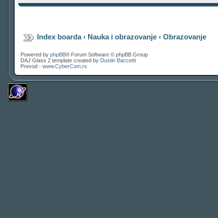
Index boarda
‹
Nauka i obrazovanje
‹
Obrazovanje
Powered by
phpBB
® Forum Software © phpBB Group
DAJ Glass 2 template created by
Dustin Baccetti
Prevod -
www.CyberCom.rs