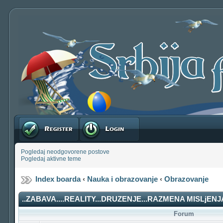
Registruj se
Prijavite se
Pogledaj neodgovorene postove
Pogledaj aktivne teme
Index boarda
‹
Nauka i obrazovanje
‹
Obrazovanje
..ZABAVA....REALITY...DRUZENJE...RAZMENA MISLjENJA
Forum