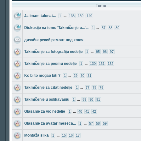
Teme
Ja imam talenat...
...
1
138
139
140
Diskusije na temu 'Takmičenje u...'...
...
1
87
88
89
дизайнерский ремонт под ключ
Takmičenje za fotografiju nedelje
...
1
95
96
97
Takmičenje za pesmu nedelje
...
1
130
131
132
Ko bi to mogao biti ?
...
1
29
30
31
Takmičenje za citat nedelje
...
1
77
78
79
Takmičenje u oslikavanju
...
1
89
90
91
Glasanje za vic nedelje
...
1
40
41
42
Glasanje za avatar meseca...
...
1
57
58
59
Montaža slika
...
1
15
16
17