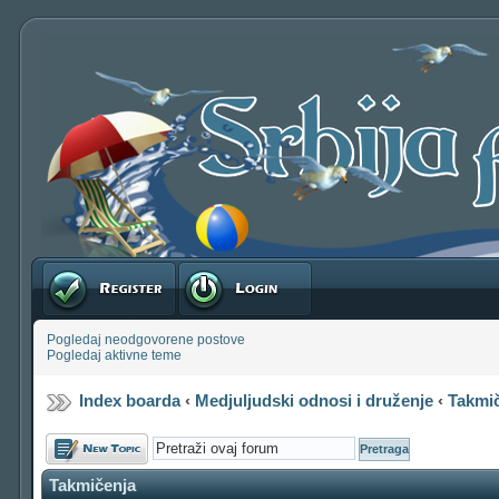
Registruj se
Prijavite se
Pogledaj neodgovorene postove
Pogledaj aktivne teme
Index boarda
‹
Medjuljudski odnosi i druženje
‹
Takmi
Počni novu temu
Takmičenja