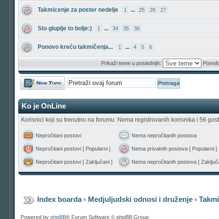
Takmicenje za poster nedelje
...
1
25
26
27
Sto gluplje to bolje:)
...
1
34
35
36
Ponovo kreću takmičenja...
...
1
4
5
6
Prikaži teme u poslednjih:
Poređa
Počni novu temu
Ko je OnLine
Korisnici koji su trenutno na forumu: Nema registrovanih korisnika i 56 gost
Nepročitani postovi
Nema nepročitanih postova
Nepročitani postovi [ Popularni ]
Nema privatnih postova [ Popularni ]
Nepročitani postovi [ Zaključani ]
Nema nepročitanih postova [ Zaključa
Index boarda
‹
Medjuljudski odnosi i druženje
‹
Takmi
Powered by
phpBB
® Forum Software © phpBB Group