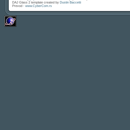
DAJ Glass 2 template created by
Dustin Baccetti
Prevod -
www.CyberCom.rs