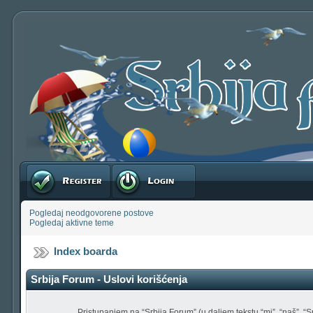
Registruj se
Prijavite se
Pogledaj neodgovorene postove
Pogledaj aktivne teme
Index boarda
Srbija Forum - Uslovi korišćenja
Pristupanjem na “Srbija Forum” (u daljem tekstu “mi”, “naš”, “