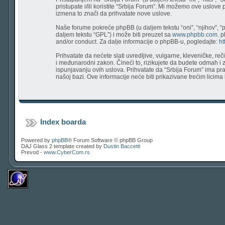
pristupate i/ili koristite “Srbija Forum”. Mi možemo ove uslove
izmena to znači da prihvatate nove uslove.
Naše forume pokreće phpBB (u daljem tekstu “oni”, “njihov”, “
daljem tekstu “GPL”) i može biti preuzet sa
www.phpbb.com
. 
and/or conduct. Za dalje informacije o phpBB-u, pogledajte:
ht
Prihvatate da nećete slati uvredljive, vulgarne, kleveničke, re
i međunarodni zakon. Čineći to, rizikujete da budete odmah i
ispunjavanju ovih uslova. Prihvatate da “Srbija Forum” ima prav
našoj bazi. Ove informacije neće biti prikazivane trećim licim
Index boarda
Powered by
phpBB
® Forum Software © phpBB Group
DAJ Glass 2 template created by
Dustin Baccetti
Prevod -
www.CyberCom.rs