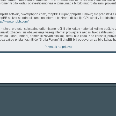
 promeniti bilo kada i obavestićemo vas o tome, mada bi bilo mudro da sami proverite
phpBB softver”, “www.phpbb.com”, “phpBB Grupa”, “phpBB Timovi”) što predstavlja r
phpBB softver se odnosi samo na Internet bazirane diskusije GPL strictly forbids th
tp://www.phpbb.com/
.
či mržnje, preteće, seksualno orijentisane reči ili bilo kakav materijal koji ne pošt
 zauvek izbačeni, uz obaveštenje vašeg Internet provajdera ako mi tako zahtevamo.
a da ukloni, izmeni, pomeri ili zatvori bilo koju temu bilo kada. Kao korisnik, prih
a bez vašeg pristanka, niti će “Srbija Forum” ili phpBB biti odgovoran za bilo kaka
Povratak na prijavu