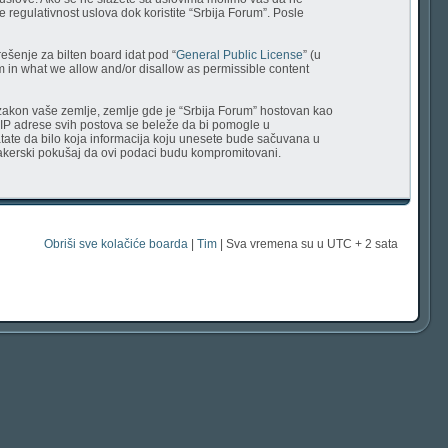
 regulativnost uslova dok koristite “Srbija Forum”. Posle
ešenje za bilten board idat pod “
General Public License
” (u
em in what we allow and/or disallow as permissible content
uje zakon vaše zemlje, zemlje gde je “Srbija Forum” hostovan kao
 IP adrese svih postova se beleže da bi pomogle u
vatate da bilo koja informacija koju unesete bude sačuvana u
v hakerski pokušaj da ovi podaci budu kompromitovani.
Obriši sve kolačiće boarda
|
Tim
| Sva vremena su u UTC + 2 sata