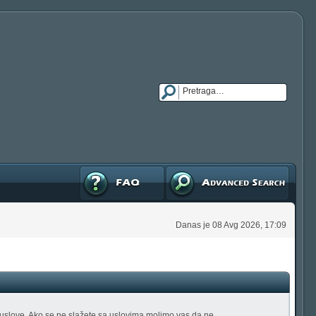
FAQ
Napredna pretraga
Danas je 08 Avg 2026, 17:09
tu uslove. Ako se ne slažete sa uslovima molimo vas da ne