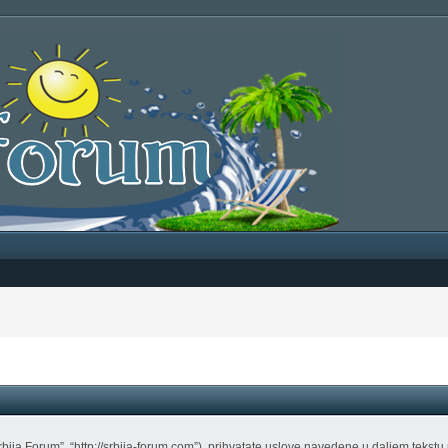
Srbija Forum”, “http://srbija-forum.com”), prihvatate uslove navedene u daljem teks