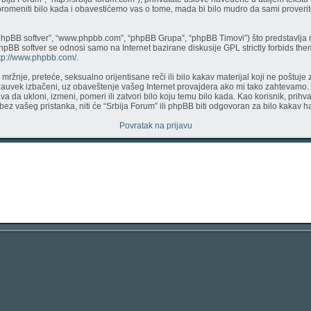
 promeniti bilo kada i obavestićemo vas o tome, mada bi bilo mudro da sami proverite
phpBB softver”, “www.phpbb.com”, “phpBB Grupa”, “phpBB Timovi”) što predstavlja r
phpBB softver se odnosi samo na Internet bazirane diskusije GPL strictly forbids th
tp://www.phpbb.com/
.
či mržnje, preteće, seksualno orijentisane reči ili bilo kakav materijal koji ne pošt
 zauvek izbačeni, uz obaveštenje vašeg Internet provajdera ako mi tako zahtevamo.
a da ukloni, izmeni, pomeri ili zatvori bilo koju temu bilo kada. Kao korisnik, prih
a bez vašeg pristanka, niti će “Srbija Forum” ili phpBB biti odgovoran za bilo kaka
Povratak na prijavu