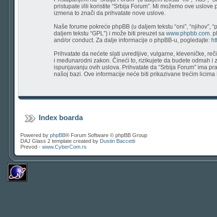
pristupate i/ili koristite “Srbija Forum”. Mi možemo ove uslove
izmena to znači da prihvatate nove uslove.
Naše forume pokreće phpBB (u daljem tekstu “oni”, “njihov”, “
daljem tekstu “GPL”) i može biti preuzet sa
www.phpbb.com
. 
and/or conduct. Za dalje informacije o phpBB-u, pogledajte:
ht
Prihvatate da nećete slati uvredljive, vulgarne, kleveničke, re
i međunarodni zakon. Čineći to, rizikujete da budete odmah i
ispunjavanju ovih uslova. Prihvatate da “Srbija Forum” ima prav
našoj bazi. Ove informacije neće biti prikazivane trećim licim
Index boarda
Powered by
phpBB
® Forum Software © phpBB Group
DAJ Glass 2 template created by
Dustin Baccetti
Prevod -
www.CyberCom.rs