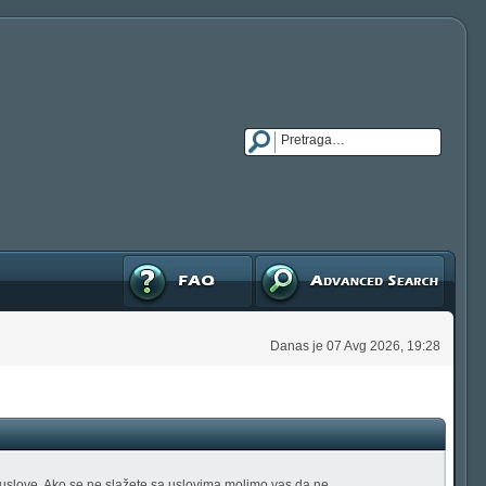
FAQ
Napredna pretraga
Danas je 07 Avg 2026, 19:28
tu uslove. Ako se ne slažete sa uslovima molimo vas da ne