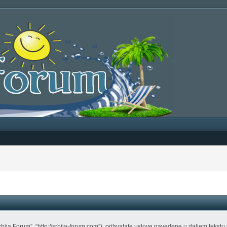
Srbija Forum”, “http://srbija-forum.com”), prihvatate uslove navedene u daljem teks