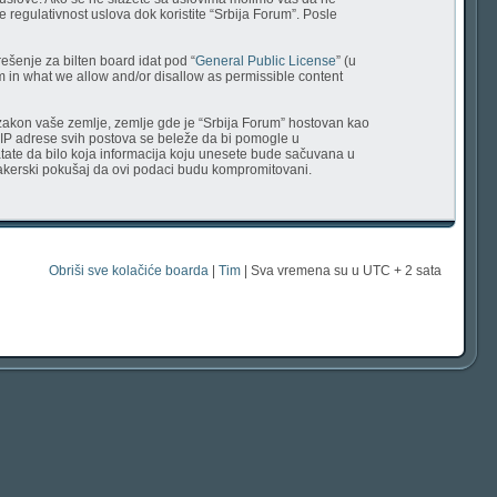
 regulativnost uslova dok koristite “Srbija Forum”. Posle
ešenje za bilten board idat pod “
General Public License
” (u
em in what we allow and/or disallow as permissible content
uje zakon vaše zemlje, zemlje gde je “Srbija Forum” hostovan kao
 IP adrese svih postova se beleže da bi pomogle u
vatate da bilo koja informacija koju unesete bude sačuvana u
v hakerski pokušaj da ovi podaci budu kompromitovani.
Obriši sve kolačiće boarda
|
Tim
| Sva vremena su u UTC + 2 sata