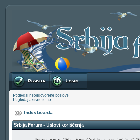
Registruj se
Prijavite se
Pogledaj neodgovorene postove
Pogledaj aktivne teme
Index boarda
Srbija Forum - Uslovi korišćenja
Pristupanjem na “Srbija Forum” (u daljem tekstu “mi”, “naš”, “