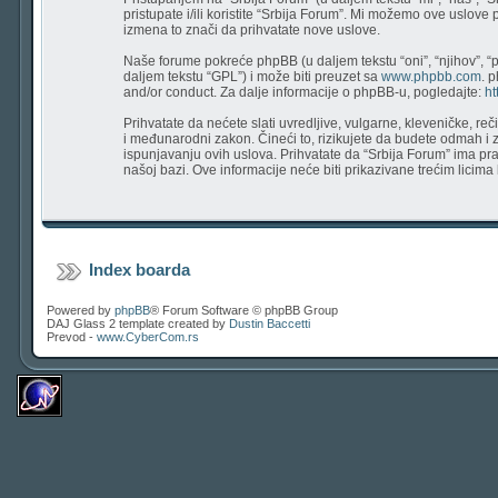
pristupate i/ili koristite “Srbija Forum”. Mi možemo ove uslove
izmena to znači da prihvatate nove uslove.
Naše forume pokreće phpBB (u daljem tekstu “oni”, “njihov”, “
daljem tekstu “GPL”) i može biti preuzet sa
www.phpbb.com
. 
and/or conduct. Za dalje informacije o phpBB-u, pogledajte:
ht
Prihvatate da nećete slati uvredljive, vulgarne, kleveničke, re
i međunarodni zakon. Čineći to, rizikujete da budete odmah i
ispunjavanju ovih uslova. Prihvatate da “Srbija Forum” ima prav
našoj bazi. Ove informacije neće biti prikazivane trećim licim
Index boarda
Powered by
phpBB
® Forum Software © phpBB Group
DAJ Glass 2 template created by
Dustin Baccetti
Prevod -
www.CyberCom.rs