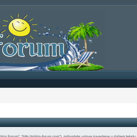
Srbija Forum”, “http://srbija-forum.com”), prihvatate uslove navedene u daljem teks