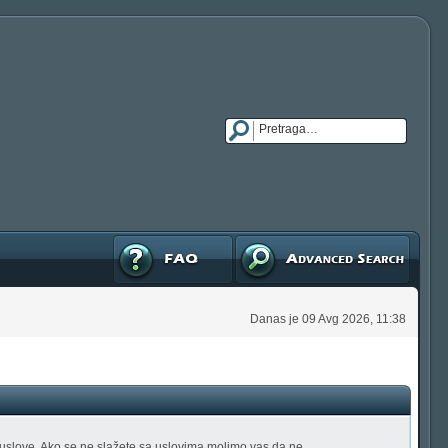
FAQ
Napredna pretraga
Danas je 09 Avg 2026, 11:38
tu uslove. Ako se ne slažete sa uslovima molimo vas da ne