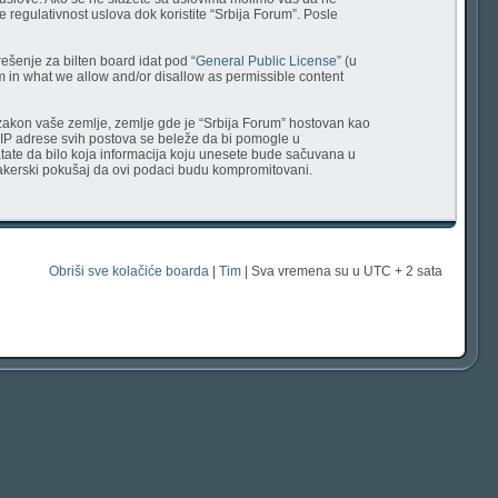
 regulativnost uslova dok koristite “Srbija Forum”. Posle
ešenje za bilten board idat pod “
General Public License
” (u
em in what we allow and/or disallow as permissible content
uje zakon vaše zemlje, zemlje gde je “Srbija Forum” hostovan kao
 IP adrese svih postova se beleže da bi pomogle u
vatate da bilo koja informacija koju unesete bude sačuvana u
v hakerski pokušaj da ovi podaci budu kompromitovani.
Obriši sve kolačiće boarda
|
Tim
| Sva vremena su u UTC + 2 sata