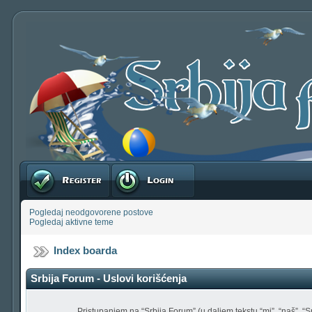
Registruj se
Prijavite se
Pogledaj neodgovorene postove
Pogledaj aktivne teme
Index boarda
Srbija Forum - Uslovi korišćenja
Pristupanjem na “Srbija Forum” (u daljem tekstu “mi”, “naš”, “