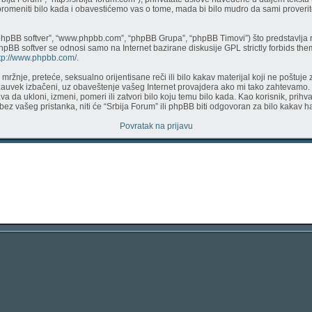
 promeniti bilo kada i obavestićemo vas o tome, mada bi bilo mudro da sami proverite
phpBB softver”, “www.phpbb.com”, “phpBB Grupa”, “phpBB Timovi”) što predstavlja r
phpBB softver se odnosi samo na Internet bazirane diskusije GPL strictly forbids th
tp://www.phpbb.com/
.
či mržnje, preteće, seksualno orijentisane reči ili bilo kakav materijal koji ne pošt
 zauvek izbačeni, uz obaveštenje vašeg Internet provajdera ako mi tako zahtevamo.
a da ukloni, izmeni, pomeri ili zatvori bilo koju temu bilo kada. Kao korisnik, prih
a bez vašeg pristanka, niti će “Srbija Forum” ili phpBB biti odgovoran za bilo kaka
Povratak na prijavu