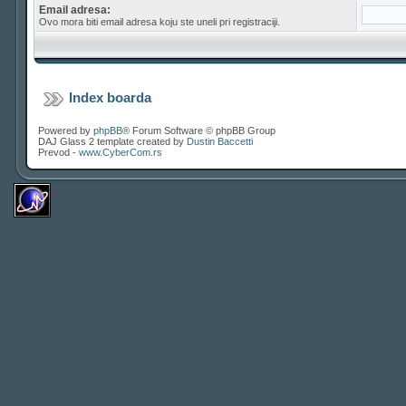
Email adresa:
Ovo mora biti email adresa koju ste uneli pri registraciji.
Index boarda
Powered by
phpBB
® Forum Software © phpBB Group
DAJ Glass 2 template created by
Dustin Baccetti
Prevod -
www.CyberCom.rs