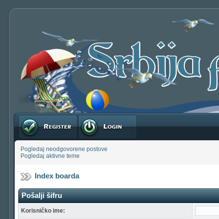
Registruj se
Prijavite se
Pogledaj neodgovorene postove
Pogledaj aktivne teme
Index boarda
Pošalji šifru
Korisničko ime: