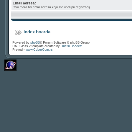
Email adresa:
Ovo mora biti email adresa koju ste uneli pri registraciji.
Index boarda
Powered by
phpBB
® Forum Software © phpBB Group
DAJ Glass 2 template created by
Dustin Baccetti
Prevod -
www.CyberCom.rs