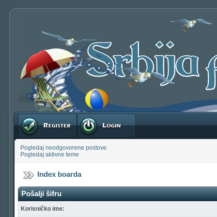
Registruj se
Prijavite se
Pogledaj neodgovorene postove
Pogledaj aktivne teme
Index boarda
Pošalji šifru
Korisničko ime: