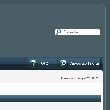
FAQ
Napredna pretraga
Danas je 08 Avg 2026, 04:27