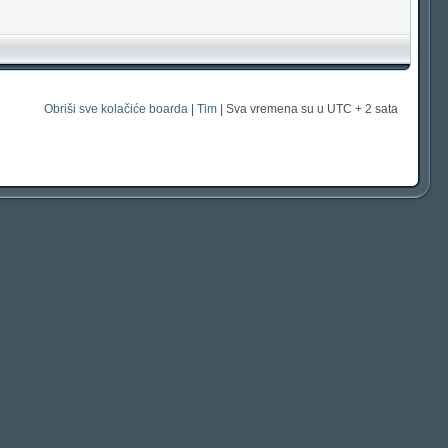
Obriši sve kolačiće boarda
|
Tim
| Sva vremena su u UTC + 2 sata