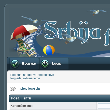
Registruj se
Prijavite se
Pogledaj neodgovorene postove
Pogledaj aktivne teme
Index boarda
Pošalji šifru
Korisničko ime: