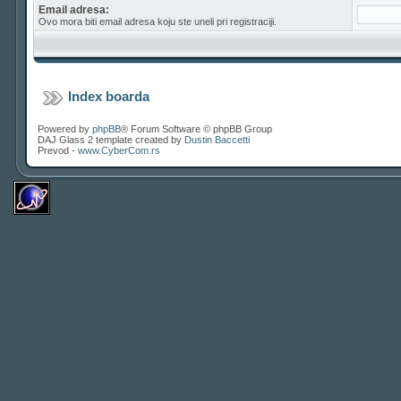
Email adresa:
Ovo mora biti email adresa koju ste uneli pri registraciji.
Index boarda
Powered by
phpBB
® Forum Software © phpBB Group
DAJ Glass 2 template created by
Dustin Baccetti
Prevod -
www.CyberCom.rs