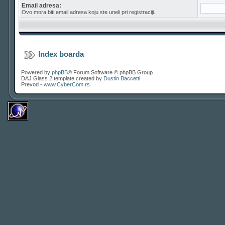
Email adresa:
Ovo mora biti email adresa koju ste uneli pri registraciji.
Index boarda
Powered by
phpBB
® Forum Software © phpBB Group
DAJ Glass 2 template created by
Dustin Baccetti
Prevod -
www.CyberCom.rs