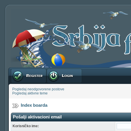
Registruj se
Prijavite se
Pogledaj neodgovorene postove
Pogledaj aktivne teme
Index boarda
Pošalji aktivacioni email
Korisničko ime: