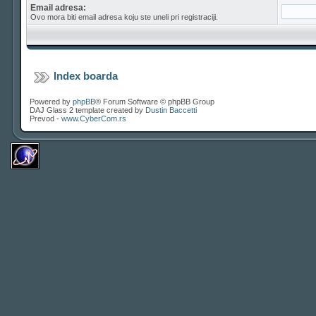
Email adresa:
Ovo mora biti email adresa koju ste uneli pri registraciji.
Index boarda
Powered by
phpBB
® Forum Software © phpBB Group
DAJ Glass 2 template created by
Dustin Baccetti
Prevod -
www.CyberCom.rs