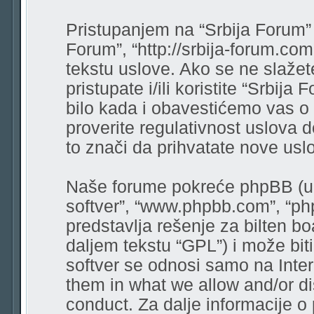
Pristupanjem na “Srbija Forum” (
Forum”, “http://srbija-forum.co
tekstu uslove. Ako se ne slaže
pristupate i/ili koristite “Srbi
bilo kada i obavestićemo vas o
proverite regulativnost uslova 
to znači da prihvatate nove usl
Naše forume pokreće phpBB (u d
softver”, “www.phpbb.com”, “ph
predstavlja rešenje za bilten bo
daljem tekstu “GPL”) i može bit
softver se odnosi samo na Intern
them in what we allow and/or di
conduct. Za dalje informacije o