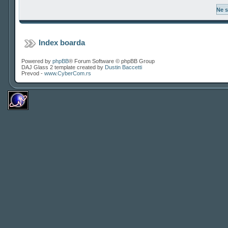
Index boarda
Powered by
phpBB
® Forum Software © phpBB Group
DAJ Glass 2 template created by
Dustin Baccetti
Prevod -
www.CyberCom.rs