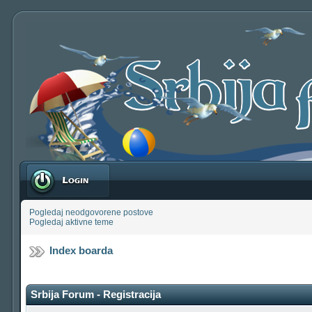
Prijavite se
Pogledaj neodgovorene postove
Pogledaj aktivne teme
Index boarda
Srbija Forum - Registracija