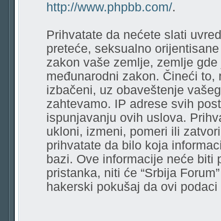
http://www.phpbb.com/
.
Prihvatate da nećete slati uvred
preteće, seksualno orijentisane r
zakon vaše zemlje, zemlje gde 
međunarodni zakon. Čineći to, 
izbačeni, uz obaveštenje vašeg
zahtevamo. IP adrese svih pos
ispunjavanju ovih uslova. Prihv
ukloni, izmeni, pomeri ili zatvor
prihvatate da bilo koja informa
bazi. Ove informacije neće biti
pristanka, niti će “Srbija Forum
hakerski pokušaj da ovi podac