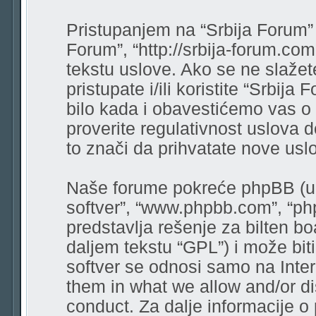
Pristupanjem na “Srbija Forum” (
Forum”, “http://srbija-forum.co
tekstu uslove. Ako se ne slaže
pristupate i/ili koristite “Srbi
bilo kada i obavestićemo vas o
proverite regulativnost uslova 
to znači da prihvatate nove usl
Naše forume pokreće phpBB (u d
softver”, “www.phpbb.com”, “ph
predstavlja rešenje za bilten bo
daljem tekstu “GPL”) i može bit
softver se odnosi samo na Intern
them in what we allow and/or di
conduct. Za dalje informacije o