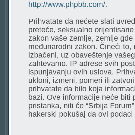
http://www.phpbb.com/
.
Prihvatate da nećete slati uvred
preteće, seksualno orijentisane r
zakon vaše zemlje, zemlje gde 
međunarodni zakon. Čineći to, 
izbačeni, uz obaveštenje vašeg
zahtevamo. IP adrese svih pos
ispunjavanju ovih uslova. Prihv
ukloni, izmeni, pomeri ili zatvor
prihvatate da bilo koja informa
bazi. Ove informacije neće biti
pristanka, niti će “Srbija Forum
hakerski pokušaj da ovi podac