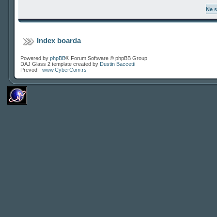
Index boarda
Powered by
phpBB
® Forum Software © phpBB Group
DAJ Glass 2 template created by
Dustin Baccetti
Prevod -
www.CyberCom.rs