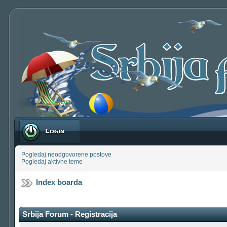
Prijavite se
Pogledaj neodgovorene postove
Pogledaj aktivne teme
Index boarda
Srbija Forum - Registracija