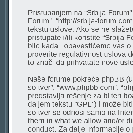
Pristupanjem na “Srbija Forum” (
Forum”, “http://srbija-forum.co
tekstu uslove. Ako se ne slaže
pristupate i/ili koristite “Srbi
bilo kada i obavestićemo vas o
proverite regulativnost uslova 
to znači da prihvatate nove usl
Naše forume pokreće phpBB (u d
softver”, “www.phpbb.com”, “ph
predstavlja rešenje za bilten bo
daljem tekstu “GPL”) i može bit
softver se odnosi samo na Intern
them in what we allow and/or di
conduct. Za dalje informacije o