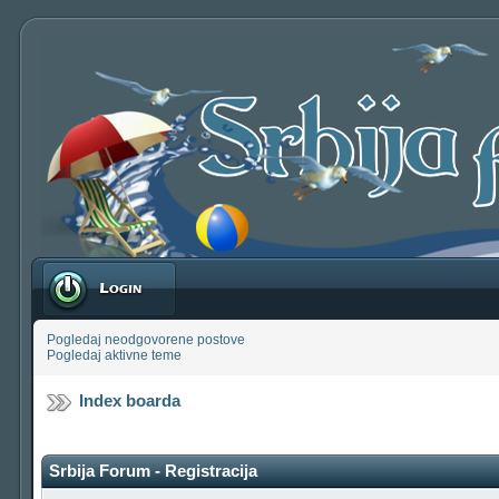
Prijavite se
Pogledaj neodgovorene postove
Pogledaj aktivne teme
Index boarda
Srbija Forum - Registracija