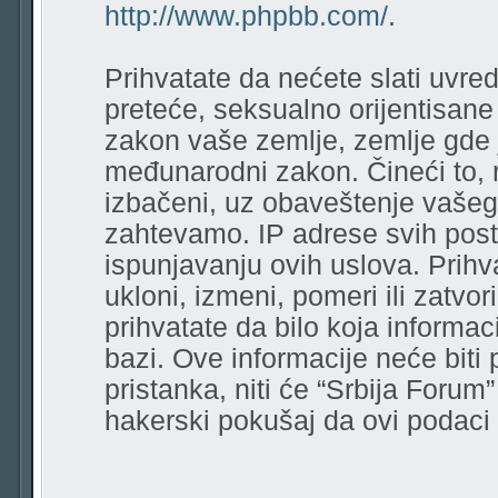
http://www.phpbb.com/
.
Prihvatate da nećete slati uvred
preteće, seksualno orijentisane r
zakon vaše zemlje, zemlje gde 
međunarodni zakon. Čineći to, 
izbačeni, uz obaveštenje vašeg
zahtevamo. IP adrese svih pos
ispunjavanju ovih uslova. Prihv
ukloni, izmeni, pomeri ili zatvor
prihvatate da bilo koja informa
bazi. Ove informacije neće biti
pristanka, niti će “Srbija Forum
hakerski pokušaj da ovi podac