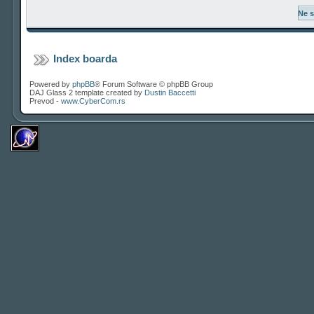
Index boarda
Powered by
phpBB
® Forum Software © phpBB Group
DAJ Glass 2 template created by
Dustin Baccetti
Prevod -
www.CyberCom.rs