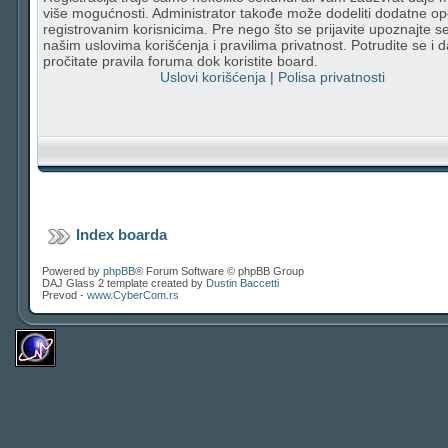
više mogućnosti. Administrator takođe može dodeliti dodatne op
registrovanim korisnicima. Pre nego što se prijavite upoznajte s
našim uslovima korišćenja i pravilima privatnost. Potrudite se i d
pročitate pravila foruma dok koristite board.
Uslovi korišćenja
|
Polisa privatnosti
Index boarda
Powered by
phpBB
® Forum Software © phpBB Group
DAJ Glass 2 template created by
Dustin Baccetti
Prevod -
www.CyberCom.rs