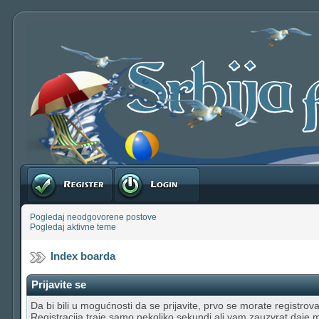
Registruj se
Prijavite se
Pogledaj neodgovorene postove
Pogledaj aktivne teme
Index boarda
Prijavite se
Da bi bili u mogućnosti da se prijavite, prvo se morate registrovat
Registracija traje samo nekoliko sekundi ali vam zauzvrat daje