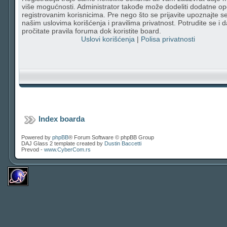
više mogućnosti. Administrator takođe može dodeliti dodatne op
registrovanim korisnicima. Pre nego što se prijavite upoznajte s
našim uslovima korišćenja i pravilima privatnost. Potrudite se i d
pročitate pravila foruma dok koristite board.
Uslovi korišćenja
|
Polisa privatnosti
Index boarda
Powered by
phpBB
® Forum Software © phpBB Group
DAJ Glass 2 template created by
Dustin Baccetti
Prevod -
www.CyberCom.rs