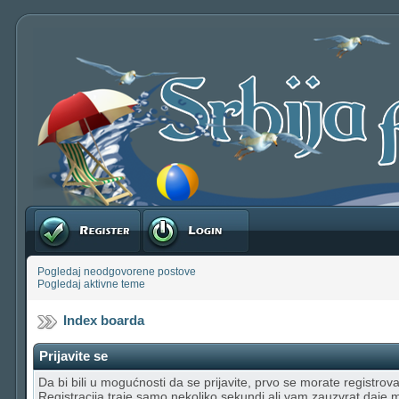
Registruj se
Prijavite se
Pogledaj neodgovorene postove
Pogledaj aktivne teme
Index boarda
Prijavite se
Da bi bili u mogućnosti da se prijavite, prvo se morate registrovat
Registracija traje samo nekoliko sekundi ali vam zauzvrat daje