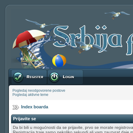
Registruj se
Prijavite se
Pogledaj neodgovorene postove
Pogledaj aktivne teme
Index boarda
Prijavite se
Da bi bili u mogućnosti da se prijavite, prvo se morate registrovat
Registracija traje samo nekoliko sekundi ali vam zauzvrat daje