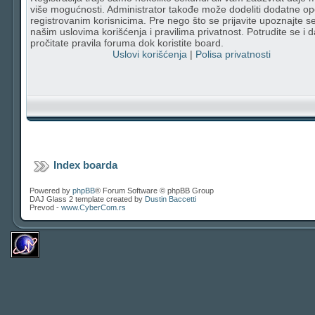
više mogućnosti. Administrator takođe može dodeliti dodatne op
registrovanim korisnicima. Pre nego što se prijavite upoznajte s
našim uslovima korišćenja i pravilima privatnost. Potrudite se i d
pročitate pravila foruma dok koristite board.
Uslovi korišćenja
|
Polisa privatnosti
Index boarda
Powered by
phpBB
® Forum Software © phpBB Group
DAJ Glass 2 template created by
Dustin Baccetti
Prevod -
www.CyberCom.rs