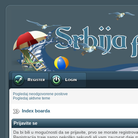
Registruj se
Prijavite se
Pogledaj neodgovorene postove
Pogledaj aktivne teme
Index boarda
Prijavite se
Da bi bili u mogućnosti da se prijavite, prvo se morate registrovat
Registracija traje samo nekoliko sekundi ali vam zauzvrat daje