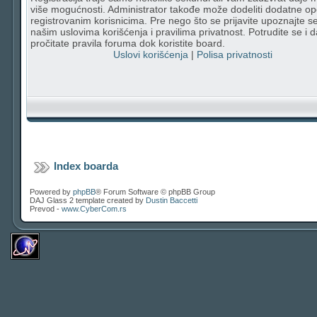
više mogućnosti. Administrator takođe može dodeliti dodatne op
registrovanim korisnicima. Pre nego što se prijavite upoznajte s
našim uslovima korišćenja i pravilima privatnost. Potrudite se i d
pročitate pravila foruma dok koristite board.
Uslovi korišćenja
|
Polisa privatnosti
Index boarda
Powered by
phpBB
® Forum Software © phpBB Group
DAJ Glass 2 template created by
Dustin Baccetti
Prevod -
www.CyberCom.rs