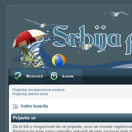
Registruj se
Prijavite se
Pogledaj neodgovorene postove
Pogledaj aktivne teme
Index boarda
Prijavite se
Da bi bili u mogućnosti da se prijavite, prvo se morate registrovat
Registracija traje samo nekoliko sekundi ali vam zauzvrat daje