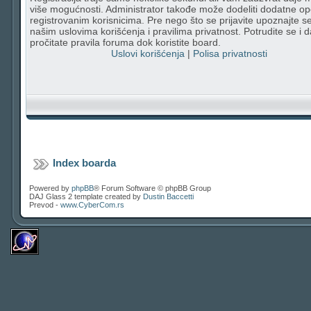
više mogućnosti. Administrator takođe može dodeliti dodatne op
registrovanim korisnicima. Pre nego što se prijavite upoznajte s
našim uslovima korišćenja i pravilima privatnost. Potrudite se i d
pročitate pravila foruma dok koristite board.
Uslovi korišćenja
|
Polisa privatnosti
Index boarda
Powered by
phpBB
® Forum Software © phpBB Group
DAJ Glass 2 template created by
Dustin Baccetti
Prevod -
www.CyberCom.rs