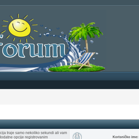
racija traje samo nekoliko sekundi ali vam
dodatne opcije registrovanim
Korisničko ime: