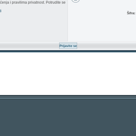
enja i pravilima privatnost. Potrudite se
i
Šifra: