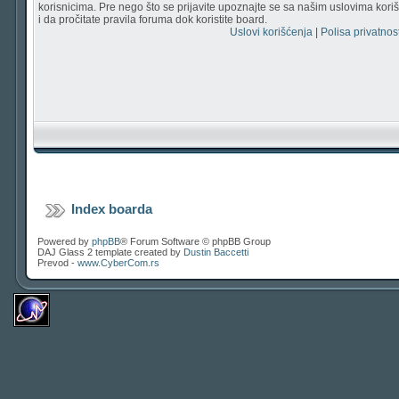
korisnicima. Pre nego što se prijavite upoznajte se sa našim uslovima korišć
i da pročitate pravila foruma dok koristite board.
Uslovi korišćenja
|
Polisa privatnost
Index boarda
Powered by
phpBB
® Forum Software © phpBB Group
DAJ Glass 2 template created by
Dustin Baccetti
Prevod -
www.CyberCom.rs