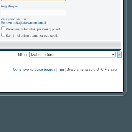
Registruj se
Zaboravio sam šifru
Ponovo pošalji aktivacioni email
Prijavi me automatski pri svakoj poseti
Sakrij moj online status za ovu sesiju
Idi na:
Obriši sve kolačiće boarda
|
Tim
| Sva vremena su u UTC + 2 sata