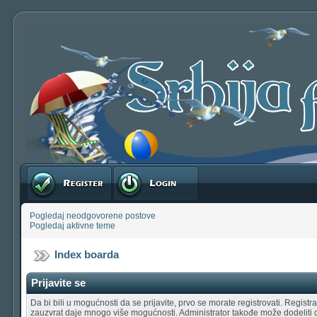
Registruj se
Prijavite se
Pogledaj neodgovorene postove
Pogledaj aktivne teme
Index boarda
Prijavite se
Da bi bili u mogućnosti da se prijavite, prvo se morate registrovati. Regist
zauzvrat daje mnogo više mogućnosti. Administrator takođe može dodeliti 