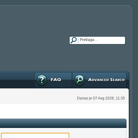
FAQ
Napredna pretraga
Danas je 07 Avg 2026, 11:35