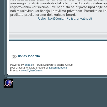
više mogućnosti. Administrator takođe može dodeliti dodatne op
registrovanim korisnicima. Pre nego što se prijavite upoznajte s
našim uslovima korišćenja i pravilima privatnost. Potrudite se i d
pročitate pravila foruma dok koristite board.
Uslovi korišćenja
|
Polisa privatnosti
Index boarda
Powered by
phpBB
® Forum Software © phpBB Group
DAJ Glass 2 template created by
Dustin Baccetti
Prevod -
www.CyberCom.rs