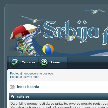
Registruj se
Prijavite se
Pogledaj neodgovorene postove
Pogledaj aktivne teme
Index boarda
Prijavite se
Da bi bili u mogućnosti da se prijavite, prvo se morate registrovat
Registracija traje samo nekoliko sekundi ali vam zauzvrat daje