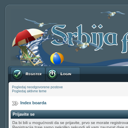
Registruj se
Prijavite se
Pogledaj neodgovorene postove
Pogledaj aktivne teme
Index boarda
Prijavite se
Da bi bili u mogućnosti da se prijavite, prvo se morate registrovat
Registracija traje samo nekoliko sekundi ali vam zauzvrat daje