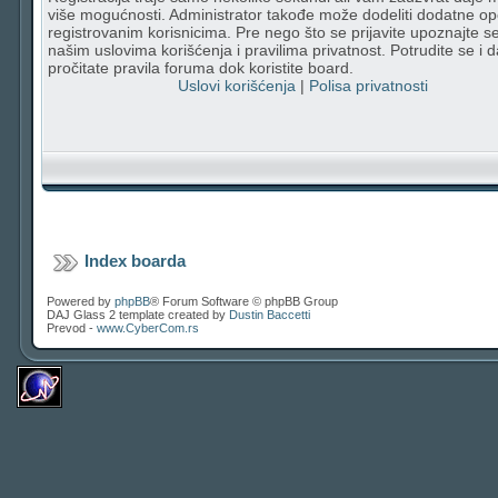
više mogućnosti. Administrator takođe može dodeliti dodatne op
registrovanim korisnicima. Pre nego što se prijavite upoznajte s
našim uslovima korišćenja i pravilima privatnost. Potrudite se i d
pročitate pravila foruma dok koristite board.
Uslovi korišćenja
|
Polisa privatnosti
Index boarda
Powered by
phpBB
® Forum Software © phpBB Group
DAJ Glass 2 template created by
Dustin Baccetti
Prevod -
www.CyberCom.rs