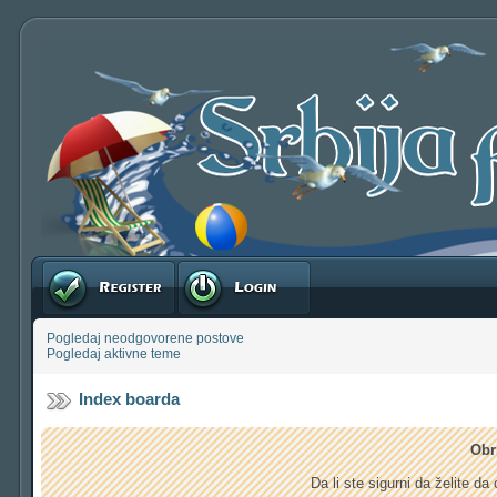
Registruj se
Prijavite se
Pogledaj neodgovorene postove
Pogledaj aktivne teme
Index boarda
Obr
Da li ste sigurni da želite d