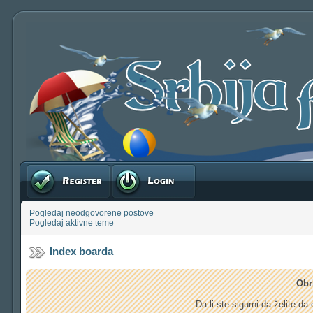
Registruj se
Prijavite se
Pogledaj neodgovorene postove
Pogledaj aktivne teme
Index boarda
Obr
Da li ste sigurni da želite d