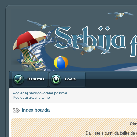
Registruj se
Prijavite se
Pogledaj neodgovorene postove
Pogledaj aktivne teme
Index boarda
Obr
Da li ste sigurni da želite d